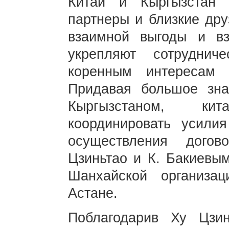
Китай и Кыргызстан
партнеры и близкие дру
взаимной выгоды и вз
укрепляют сотруднич
коренным интересам
Придавая большое зна
Кыргызстаном, ки
координировать усили
осуществления догов
Цзиньтао и К. Бакиевы
Шанхайской организа
Астане.
Поблагодарив Ху Цзин