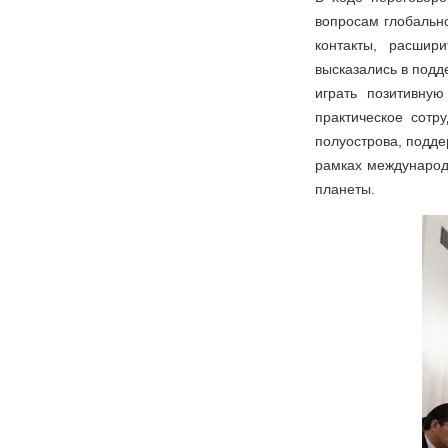
вопросам глобально
контакты, расшир
высказались в подд
играть позитивну
практическое сотр
полуострова, подде
рамках международ
планеты.