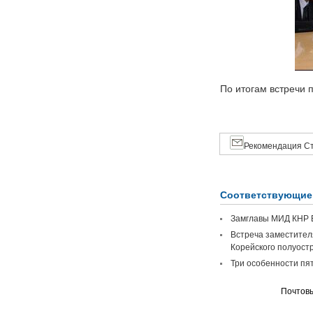
По итогам встречи 
Рекомендация Ст
Соответствующие
Замглавы МИД КНР В
Встреча заместител
Корейского полуост
Три особенности пят
Почтовы