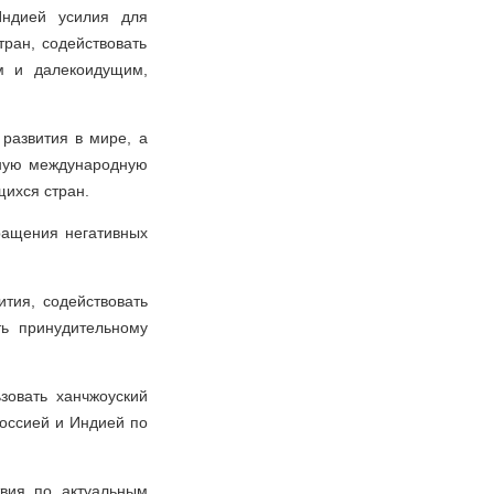
Индией усилия для
ран, содействовать
м и далекоидущим,
развития в мире, а
тную международную
ихся стран.
ращения негативных
ития, содействовать
ть принудительному
зовать ханчжоуский
Россией и Индией по
твия по актуальным