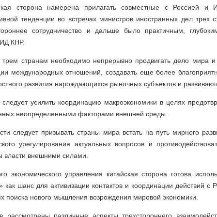
йская сторона намерена прилагать совместные с Россией и 
ивной тенденции во встречах министров иностранных дел трех ст
стороннее сотрудничество и дальше было практичным, глубоки
ИД КНР.
о трем странам необходимо непрерывно продвигать дело мира и 
ции международных отношений, создавать еще более благоприя
остного развития нарождающихся рыночных субъектов и развивающ
 следует усилить координацию макроэкономики в целях предотв
анных неопределенными факторами внешней среды.
ти следует призывать страны мира встать на путь мирного разв
ского урегулирования актуальных вопросов и противодействова
 власти внешними силами.
го экономического управления китайская сторона готова исполь
 как шанс для активизации контактов и координации действий с 
ях поиска нового мышления возрождения мировой экономики.
в рассмотрены различные аспекты трехстороннего взаимодейс