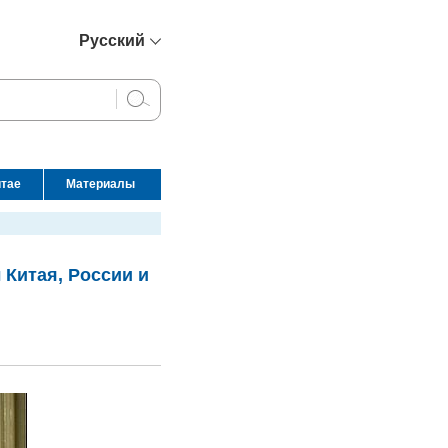
Русский
简体中文
English
Français
Español
итае
Материалы
عربي
 Китая, России и