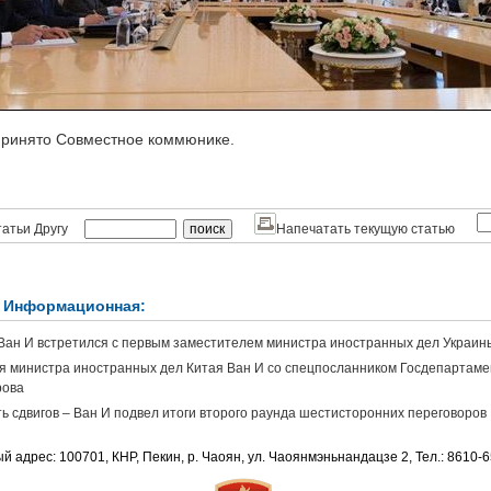
принято Совместное коммюнике.
атьи Другу
Напечатать текущую статью
 Информационная:
ан И встретился с первым заместителем министра иностранных дел Украин
я министра иностранных дел Китая Ван И со спецпосланником Госдепартам
рова
ь сдвигов – Ван И подвел итоги второго раунда шестисторонних переговоров
й адрес: 100701, КНР, Пекин, р. Чаоян, ул. Чаоянмэньнандацзе 2, Тел.: 8610-