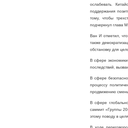
ослабевать. Кита
поддержания позит
тому, чтобы трех
подчеркнул глава М
Ван И отметил, чт
также демократиза
обстановку для цел
В сфере экономики
последствий, вызв
В сфере безопаснос
процессу политиче
продвижению смены
В сфере глобально
саммит «Группы 20»
этому поводу в цел
В ходе переговоро