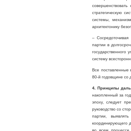
совершенствовать 
стратегическую си
системы, механиз
архитектонику безо
– Сосредоточивая
партии в долгосро
государственного у
систему всесторонн
Все поставленные 
80-й годовщине со 
4. Принципы дал
накопленный за го
эпоху, следует пр
руководство со сто
партии, выявлят
координирующего де
во всем процессе