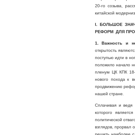
20-го созыва, ра
китайской модерни
I. БОЛЬШОЕ ЗНА
РЕФОРМ ДЛЯ ПР
1. Важность и н
открытость являют
поступью идти в но
положило начало н
пленум ЦК КПК 18-
нового похода к 
продвижению реформ
нашей стране.
Сплачивая и ведя
которого являетс
политической отваг
взглядов, прорвал 
решить наиболее с