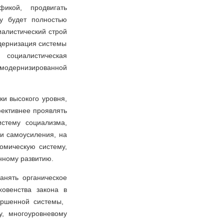
фикой, продвигать
у будет полностью
алистический строй
дернизация системы
социалистическая
модернизированной
и высокого уровня,
ективнее проявлять
истему социализма,
 и самоусиления, на
омическую систему,
нному развитию.
анять органическое
ховенства закона в
вершенной системы,
у, многоуровневому