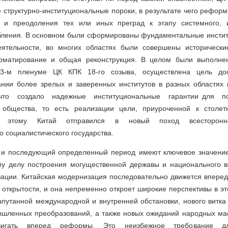
 структурно-институциональные пороки, в результате чего рефор
в и преодоления тех или иных преград к этапу системного, и
убления. В основном были сформированы фундаментальные инсти
еятельности, во многих областях были совершены исторически
рматирование и общая реконструкция. В целом были выполне
3-м пленуме ЦК КПК 18-го созыва, осуществлена цель до
дании более зрелых и заверенных институтов в разных областях 
что создало надежные институциональные гарантии для по
о общества, то есть реализации цели, приуроченной к столе
у этому Китай отправился в новый поход всестороннег
 социалистического государства.
и последующий определенный период имеют ключевое значение
му делу построения могущественной державы и национального в
зации. Китайская модернизация последовательно движется вперед
открытости, и она непременно откроет широкие перспективы в э
путанной международной и внутренней обстановки, нового витка
шленных преобразований, а также новых ожиданий народных ма
двигать вперед реформы. Это неизбежное требование д