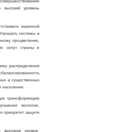
 совершенствованию
е высокий уровень
тстаивать коренной
Улучшать системы и
урному процветанию,
ую силу» страны и
тему распределения
 сбалансированность
тных и существенных
и населения.
еную трансформацию
учшения экологии,
ая приоритет защите
е высоком уровне,