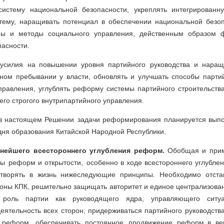
систему национальной безопасности, укреплять интегрированн
стему, наращивать потенциал в обеспечении национальной безоп
мы и методы социального управления, действенным образом 
пасности.
 усилия на повышении уровня партийного руководства и наращ
чном пребывании у власти, обновлять и улучшать способы партий
правления, углублять реформу системы партийного строительств
его строгого внутрипартийного управления.
в настоящем Решении задачи реформирования планируется выпол
дня образования Китайской Народной Республики.
ьнейшего всестороннего углубления реформ.
Обобщая и прим
ды реформ и открытости, особенно в ходе всестороннего углубле
етворять в жизнь нижеследующие принципы. Необходимо отста
роны КПК, решительно защищать авторитет и единое централизова
ь роль партии как руководящего ядра, управляющего сит
ятельность всех сторон, придерживаться партийного руководства
 реформ, обеспечивать постоянное продвижение реформ в ве