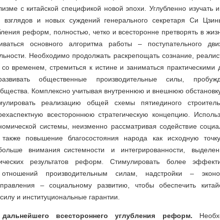
изме с китайской спецификой новой эпохи. Углубленно изучать 
х взглядов и новых суждений генерального секретаря Си Цзин
бления реформ, полностью, четко и всесторонне претворять в жи
живаться основного алгоритма работы – поступательного дв
льности. Необходимо продолжать раскрепощать сознание, реалист
у со временем, стремиться к истине и заниматься практическими
азвивать общественные производительные силы, пробуж
бщества. Комплексно учитывая внутреннюю и внешнюю обстановку
мулировать реализацию общей схемы пятиединого строительс
рехаспектную всестороннюю стратегическую концепцию. Испол
омической системы, неизменно рассматривая содействие социа
а также повышение благосостояния народа как исходную точк
больше внимания системности и интегрированности, выделе
ических результатов реформ. Стимулировать более эффекти
 отношений производительным силам, надстройки – эконо
 управления – социальному развитию, чтобы обеспечить китай
илу и институциональные гарантии.
дальнейшего всестороннего углубления реформ.
Необх