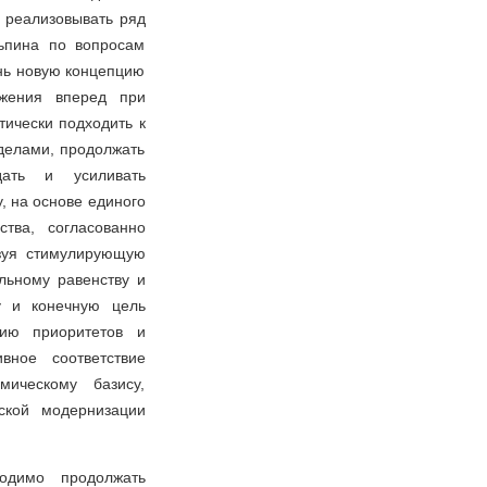
и реализовывать ряд
ьпина по вопросам
знь новую концепцию
ижения вперед при
ически подходить к
 делами, продолжать
дать и усиливать
, на основе единого
тва, согласованно
ьзуя стимулирующую
льному равенству и
у и конечную цель
нию приоритетов и
вное соответствие
мическому базису,
ской модернизации
одимо продолжать