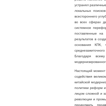
устранял различные
локальных поиско
всестороннего угл
во всех сферах д
системное перефо
поставленные на 
результатов в соз
основания КПК, 
среднезажиточног
Благодаря всем
модернизированного
Настоящий момент 
содействия велико
китайской модерни
политики реформ и 
лицом сложной и за
революции и промы
продолжать про