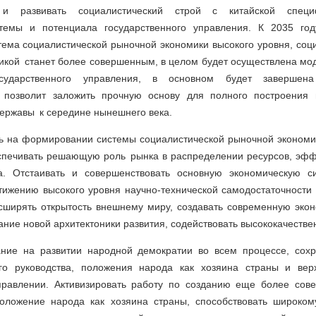
 и развивать социалистический строй с китайской специ
темы и потенциала государственного управления. К 2035 год
ема социалистической рыночной экономики высокого уровня, соци
фикой станет более совершенным, в целом будет осуществлена мо
сударственного управления, в основном будет завершена 
о позволит заложить прочную основу для полного построения 
ержавы к середине нынешнего века.
ь на формировании системы социалистической рыночной экономик
спечивать решающую роль рынка в распределении ресурсов, эфф
а. Отстаивать и совершенствовать основную экономическую с
тижению высокого уровня научно-технической самодостаточности
сширять открытость внешнему миру, создавать современную экон
ние новой архитектоники развития, содействовать высококачестве
ние на развитии народной демократии во всем процессе, сохр
го руководства, положения народа как хозяина страны и вер
правлении. Активизировать работу по созданию еще более со
ложение народа как хозяина страны, способствовать широком