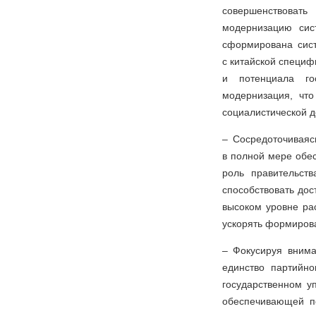
совершенствовать
модернизацию сис
сформирована сист
с китайской специ
и потенциала го
модернизация, чт
социалистической д
– Сосредоточиваяс
в полной мере обе
роль правительств
способствовать дос
высоком уровне ра
ускорять формирова
– Фокусируя внима
единство партийно
государственном у
обеспечивающей по