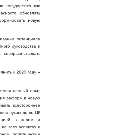
ую государственную
асности, обновлять
формировать новую
ивании потенциала
ного руководства и
а, совершенствовать
нить к 2029 году –
еняя ценный опыт,
ния реформ в новую
ивать всестороннее
нное руководство ЦК
уацией в целом и
 во всех аспектах и
рном политическом