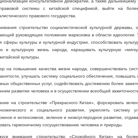
уционализации консультативной демократии, а также дальнейшему
 правовой системы с китайской спецификой, выйти на боле
алистического правового государства.
нимания строительство социалистической культурной державы, о
ивающий руководящее положение марксизма в области идеологии. 
 сферы культуры и культурной индустрии, способствовать культ
ую и культурную жизнь народа, наращивать культурную «мягк
китайской культуры.
ор на повышение качества жизни народа, совершенствовать сис
занятости, улучшать систему социального обеспечения, повышать
вных общественных услуг, содействовать достижению более заме
оннем развитии человека и в осуществлении всеобщей зажиточност
ание на строительстве «Прекрасного Китая», форсировать зел
ономического и социального развития, укреплять систему ул
омное и интенсивное, зеленое и низкоуглеродное развитие, отдав
вовать гармоничному сосуществованию человека и природы.
усе внимания строительство «Спокойного Китая» на боле