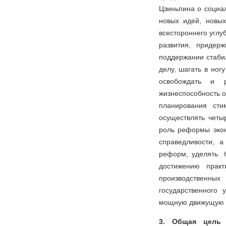
Цзиньпина о социал
новых идей, новы
всестороннего углу
развития, придер
поддержании стаби
делу, шагать в ног
освобождать и р
жизнеспособность о
планирования сти
осуществлять четы
роль реформы экон
справедливости, 
реформ, уделять 
достижению практ
производственных
государственного
мощную движущую с
3. Общая цель 