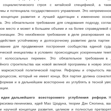
я социалистического строя с китайской спецификой, а так
емы и потенциала государственного управления. Это непременное
 концепции развития и лучшей адаптации к изменению основ
ва. Это обязательное требование для следования подходу, согла
ное место и может в большем объеме и на более справедливой о
рнизации. Это неизбежное требование в деле реагирования на
одействия устойчивому и долгосрочному развитию дела партии 
ование для продвижения построения сообщества единой судь
гической инициативы в условиях происходящих ускоренными тем
т колоссальных перемен. Это обязательное требование в 
йного строительства как новой великой программы в новую эпох
 марксистской политической партии. Реформы и открытость я
оцессом, который не имеет конца. Вся партия должна сознател
формам и в дальнейшем всесторонне их углублять в тесной увя
ации.
 идеи дальнейшего всестороннего углубления реформ.
Н
рксизма-ленинизма, идей Мао Цзэдуна, теории Дэн Сяопина, ва
 и научной концепции развития, целиком и полностью претворя