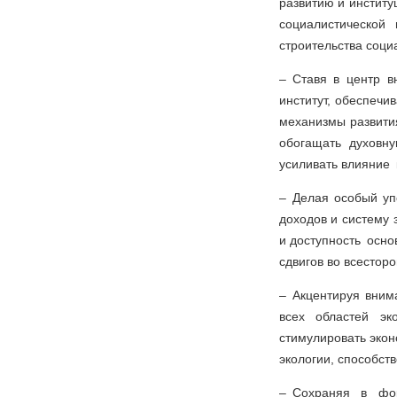
развитию и инстит
социалистической
строительства соци
– Ставя в центр в
институт, обеспеч
механизмы развития
обогащать духовн
усиливать влияние 
– Делая особый уп
доходов и систему 
и доступность осно
сдвигов во всестор
– Акцентируя вним
всех областей эк
стимулировать экон
экологии, способст
– Сохраняя в фок