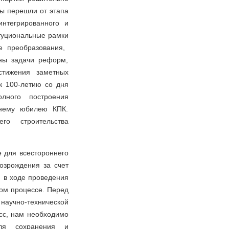
мы перешли от этапа
нтегрированного и
туциональные рамки
е преобразования,
ны задачи реформ,
стижения заметных
к 100-летию со дня
лного построения
тнему юбилею КПК.
о строительства
 для всестороннего
озрождения за счет
 в ходе проведения
том процессе. Перед
 научно-технической
сс, нам необходимо
ля сохранения и