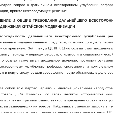
ссмотрев вопрос о дальнейшем всестороннем углублении рефор
зации, принял нижеследующее решение.
ЧЕНИЕ И ОБЩИЕ ТРЕБОВАНИЯ ДАЛЬНЕЙШЕГО ВСЕСТОРОН
ОДВИЖЕНИЯ КИТАЙСКОЙ МОДЕРНИЗАЦИИ
еобходимость дальнейшего всестороннего углубления р
ся важным чудодейственным средством, позволяющим делу парти
гу со временем. 3-й пленум ЦК КПК 11-го созыва стал эпохальны
овому периоду – периоду реформ, открытости и социалистической
го созыва также имел эпохальное значение, поскольку ознаме
всестороннему углублению реформ, системному и комплексно
 в новую эпоху, создав совершенно новую обстановку в деле ре
 за собой всю партию, армию и многонациональный народ стра
я товарищ Си Цзиньпин, со своей великой исторической иниц
ой и сильным чувством ответственности преодолел ограничения у
оковы затвердевших интересов. Набравшись смелости затронуть «з
ложные вопросы, не отступая ни перед какими опасностями, ЦК