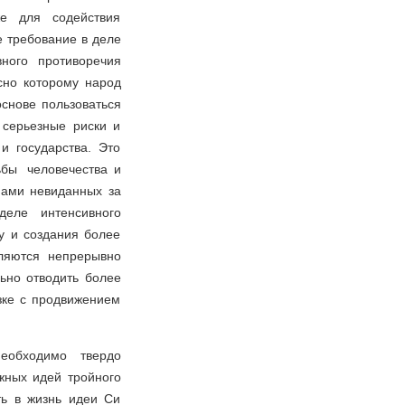
же для содействия
 требование в деле
ного противоречия
сно которому народ
снове пользоваться
 серьезные риски и
и государства. Это
бы человечества и
пами невиданных за
деле интенсивного
у и создания более
вляются непрерывно
ьно отводить более
зке с продвижением
еобходимо твердо
жных идей тройного
ть в жизнь идеи Си