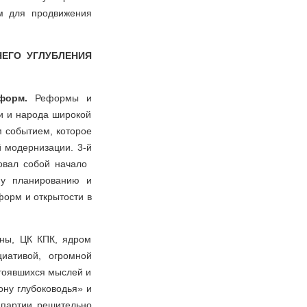
м для продвижения
НЕГО УГЛУБЛЕНИЯ
еформ.
Реформы и
и и народа широкой
м событием, которое
 модернизации. 3-й
новал собой начало
му планированию и
форм и открытости в
ны, ЦК КПК, ядром
иативой, огромной
стоявшихся мыслей и
ону глубоководья» и
 партии решительно