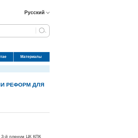
Русский
简体中文
English
Français
Español
итае
Материалы
عربي
ИИ РЕФОРМ ДЛЯ
 3-й пленум ЦК КПК