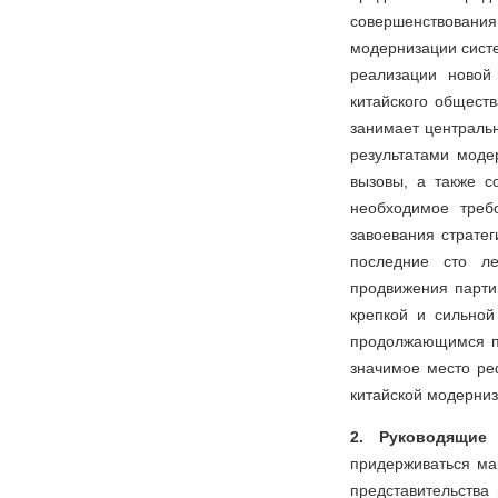
совершенствовани
модернизации сист
реализации новой
китайского общест
занимает централь
результатами моде
вызовы, а также с
необходимое треб
завоевания страте
последние сто ле
продвижения парти
крепкой и сильной
продолжающимся пр
значимое место ре
китайской модерниз
2. Руководящие
придерживаться ма
представительства