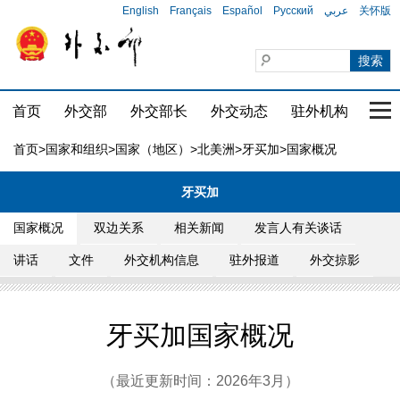
English
Français
Español
Русский
عربي
关怀版
首页
外交部
外交部长
外交动态
驻外机构
国家
首页
>
国家和组织
>
国家（地区）
>
北美洲
>
牙买加
>国家概况
牙买加
国家概况
双边关系
相关新闻
发言人有关谈话
讲话
文件
外交机构信息
驻外报道
外交掠影
牙买加国家概况
（最近更新时间：2026年3月）