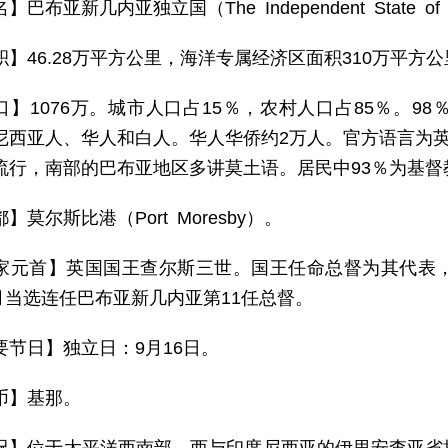
】巴布亚新几内亚独立国（The Independent State of P
积】46.28万平方公里，海洋专属经济区面积310万平方
口】1076万。城市人口占15％，农村人口占85％。9
尼西亚人、华人和白人。华人华侨约2万人。官方语言为英
流行，南部的巴布亚地区多讲莫土语。居民中93％为基
】莫尔斯比港（Port Moresby）。
家元首】英国国王查尔斯三世。国王任命总督为其代表，任期
1月当选连任巴布亚新几内亚第11任总督。
要节日】独立日：9月16日。
币】基那。