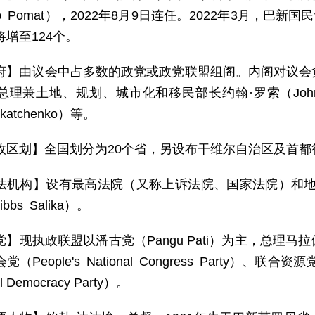
b Pomat），2022年8月9日连任。2022年3月，巴新
增至124个。
府】由议会中占多数的政党或政党联盟组阁。内阁对议会
总理兼土地、规划、城市化和移民部长约翰·罗索（John
 Tkatchenko）等。
政区划】全国划分为20个省，另设布干维尔自治区及首都
法机构】设有最高法院（又称上诉法院、国家法院）和地
ibbs Salika）。
党】现执政联盟以潘古党（Pangu Pati）为主，总理
People's National Congress Party）、联合资源党
l Democracy Party）。