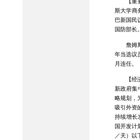
【重
斯大学商
巴新国民议
国防部长。
詹姆
年当选议员
月连任。
【经
新政府集中
略规划，
吸引外资
持续增长
国开发计划
／天）以