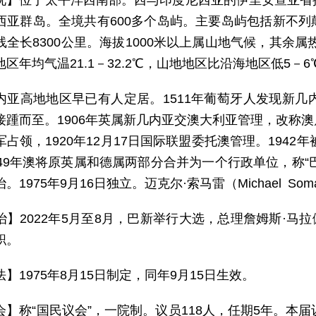
况】位于太平洋西南部。西与印度尼西亚的伊里安查亚省
西亚群岛。全境共有600多个岛屿。主要岛屿包括新不
全长8300公里。海拔1000米以上属山地气候，其余属
区年均气温21.1－32.2℃，山地地区比沿海地区低5－6
内亚高地地区早已有人定居。1511年葡萄牙人发现新几
接踵而至。1906年英属新几内亚交澳大利亚管理，改称
占领，1920年12月17日国际联盟委托澳管理。1942
49年澳将原英属和德属两部分合并为一个行政单位，称“巴
。1975年9月16日独立。迈克尔·索马雷（Michael So
治】2022年5月至8月，巴新举行大选，总理詹姆斯·马拉佩（
职。
法】1975年8月15日制定，同年9月15日生效。
会】称“国民议会”，一院制。议员118人，任期5年。本届