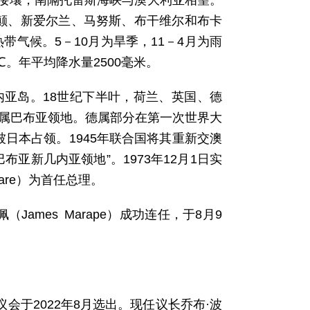
接壤，南隔托雷斯海峡与澳大利亚相望。
列颠、新爱尔兰、马努斯、布干维尔和布卡
热带气候。5－10月为旱季，11－4月为雨
℃。年平均降水量2500毫米。
内亚岛。18世纪下半叶，荷兰、英国、德
澳属巴布亚领地。德属部分在第一次世界大
年被日本占领。1945年联合国将其重新交澳
布亚新几内亚领地”。1973年12月1日实
mare）为首任总理。
James Marape）成功连任，于8月9
议会于2022年8月选出。现任议长乔布·波