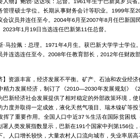
要人物】鲍勃·达达埃：总督。1961年生于巴新莫罗贝
务管理硕士学位。长期从事财务会计等职业。1999年至20
会议员并连任至今。2004年6月至2007年8月任巴新国民
2023年1月19日当选连任巴新第11任总督。
斯·马拉佩：总理。1971年4月生。获巴新大学学士学位
并连选连任至今。2008年任教育部长，2012年任财政部长
济】资源丰富，经济发展不平衡。矿产、石油和农业经济
精力发展经济，制订了《2010—2030年发展规划》《
为巴新经济社会发展提供了相对稳定的外部政策环境，使
的力度并取得一定成效，液化天然气项目、瑞木镍矿等投
发挥了重要作用。全国人口中近37％生活在国际贫困线（人
署人类发展指数显示，巴新在191个国家中列第156位，4
下。人口增长较快，大量农村人口流向城市，失业率居高