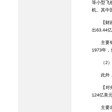
等小型飞
机。其中
【财
出63.4
主要银
1973
（2
此外
【对
124亿美
主要