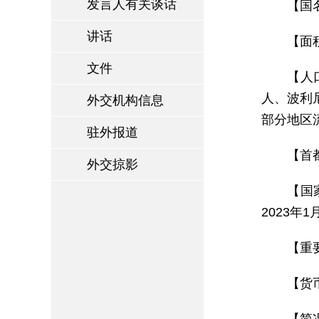
发言人有关谈话
【国名
讲话
【面
文件
【人
人、波利
外交机构信息
部分地区
驻外报道
【首都
外交掠影
【国
2023年
【重
【货