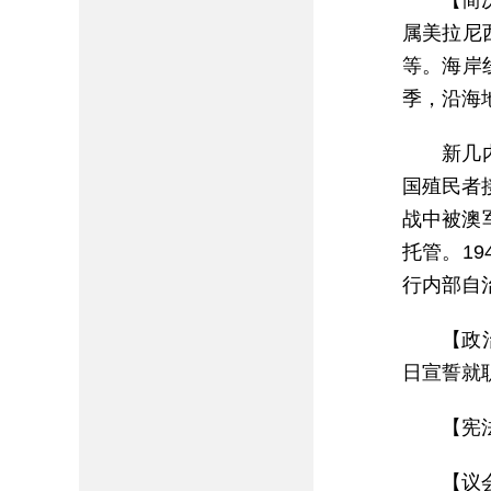
【简
属美拉尼
等。海岸线
季，沿海地
新几
国殖民者
战中被澳军
托管。19
行内部自治
【政
日宣誓就
【宪
【议