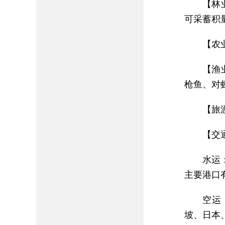
【林
可采蓄积
【农
【渔
枪鱼、对
【旅
【交
水运
主要港口
空运
坡、日本