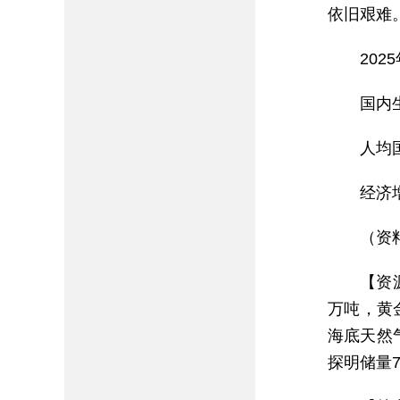
依旧艰难
20
国内
人均
经济
（资
【资
万吨，黄
海底天然
探明储量