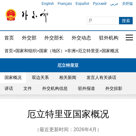
English
Français
Español
Русский
عربي
关怀版
首页
外交部
外交部长
外交动态
驻外机构
国家
首页
>
国家和组织
>
国家（地区）
>
非洲
>
厄立特里亚
>国家概况
厄立特里亚
国家概况
双边关系
相关新闻
发言人有关谈话
讲话
文件
外交机构信息
驻外报道
外交掠影
厄立特里亚国家概况
（最近更新时间：2026年4月）