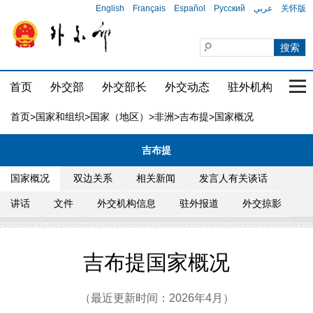
English
Français
Español
Русский
عربي
关怀版
首页
外交部
外交部长
外交动态
驻外机构
国家
首页
>
国家和组织
>
国家（地区）
>
非洲
>
吉布提
>国家概况
吉布提
国家概况
双边关系
相关新闻
发言人有关谈话
讲话
文件
外交机构信息
驻外报道
外交掠影
吉布提国家概况
（最近更新时间：2026年4月）