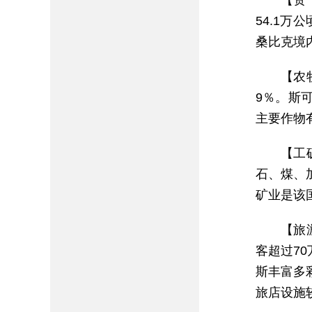
【资
54.1
桑比克境
【农
9％。斯
主要作物
【工
石、煤、
矿业是该
【旅
客超过7
斯丰富多
旅店设施