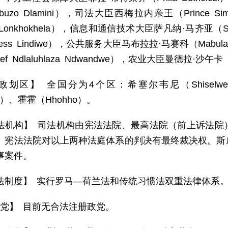
umbuzo Dlamini），司法大臣西梅拉内亲王（Princ
e Lonkhokhela），信息和通信技术大臣萨凡纳·马齐亚（S
cess Lindiwe），公共服务大臣马布拉拉·马赛科（Mabu
ef Ndlaluhlaza Ndwandwe），农业大臣曼德拉·沙午卡（M
政划区】 全国分为4个区：希塞尔韦尼（Shiselwe
ni）、霍霍（Hhohho）。
法机构】 司法机构由宪法法院、最高法院（前上诉法院
。宪法法院对以上两种法庭体系的判决有最终裁决权。斯
事案件。
法制度】 实行罗马—荷兰法和传统习惯法双重法律体系
 党】 目前无合法注册政党。