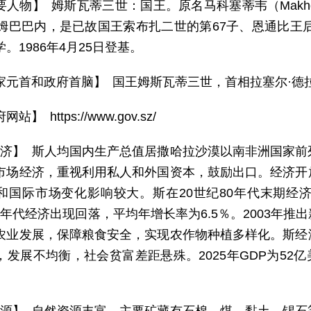
要人物】 姆斯瓦蒂三世：国王。原名马科塞蒂韦（Makhose
于姆巴巴内，是已故国王索布扎二世的第67子、恩通比王后
。1986年4月25日登基。
家元首和政府首脑】 国王姆斯瓦蒂三世，首相拉塞尔·德
网站】 https://www.gov.sz/
 济】 斯人均国内生产总值居撒哈拉沙漠以南非洲国家
市场经济，重视利用私人和外国资本，鼓励出口。经济开
和国际市场变化影响较大。斯在20世纪80年代末期经
90年代经济出现回落，平均年增长率为6.5％。2003
农业发展，保障粮食安全，实现农作物种植多样化。斯经
发展不均衡，社会贫富差距悬殊。2025年GDP为52亿美元