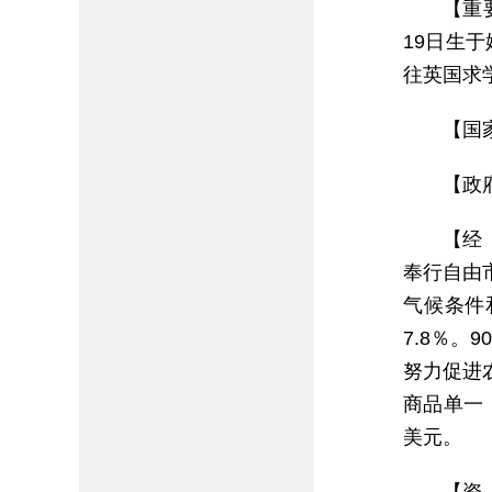
【重
19日生
往英国求学
【国
【政府
【经
奉行自由
气候条件
7.8％。
努力促进
商品单一，
美元。