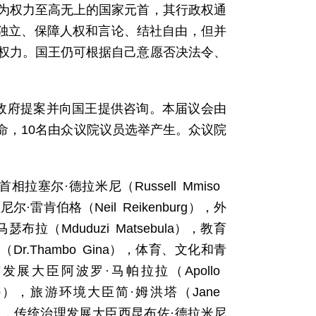
为权力至高无上的国家元首，其行政权通
法独立、保障人权和言论、结社自由，但并
权力。国王仍可根据自己意愿否决法令、
论政府提案并向国王提供咨询。本届议会由
任命，10名由众议院议员选举产生。众议院
拉塞尔·德拉米尼（Russell Mmiso
尔·雷肯伯格（Neil Reikenburg），外
瑟布拉（Mduduzi Matsebula），教育
Dr.Thambo Gina），体育、文化和青
市发展大臣阿波罗·马帕拉拉（Apollo
malo），旅游环境大臣简·姆洪塔（Jane
lezi），传统治理发展大臣西昆布佐·德拉米尼