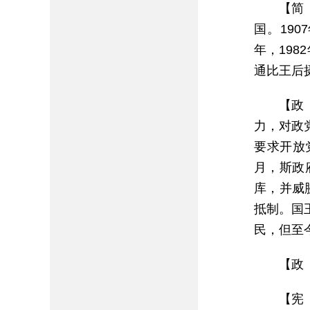
【简
国。19
年，19
通比王后
【政
力，对政
要求开放
月，斯政府以
库，并威
抵制。国
民，但至
【政
【宪