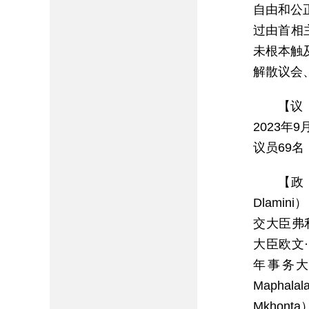
自由和公
过由首相
未根本触
解散议会
【议
2023
议员69
【政
Dlamin
交大臣弗利莱
大臣欧文·
年事务大
Mapha
Mkhon