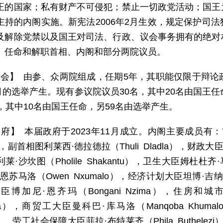
正的国家；私有财产不可侵犯；禁止一切政党活动；国王
主持的内阁实施。新宪法2006年2月生效，规定保护司
及解除党禁以及国王对司法、行政、议会事务拥有的绝对
、任命和解职首相、内阁和部分两院议员。
 会】 由参、众两院组成，任期5年，其职能仅限于辩
年9月的选举产生。现有参议院议员30名，其中20名由国王
名，其中10名由国王任命，另59名由选举产生。
 府】 本届政府于2023年11月成立。内阁主要成员有：首相
i），副首相图利莱西·德拉德拉（Thuli Dladla），财政大臣尼
·沙坎图（Pholile Shakantu），卫生大臣姆杜杜齐·马
恩苏马洛（Owen Nxumalo），经济计划大臣坦博·吉纳（
臣博加尼·恩齐玛（Bongani Nzima），住房和城
lala），商贸工大臣曼科巴·库马洛（Manqoba Khu
ta），劳工社会保障大臣菲拉·布特莱齐（Phila Buthe