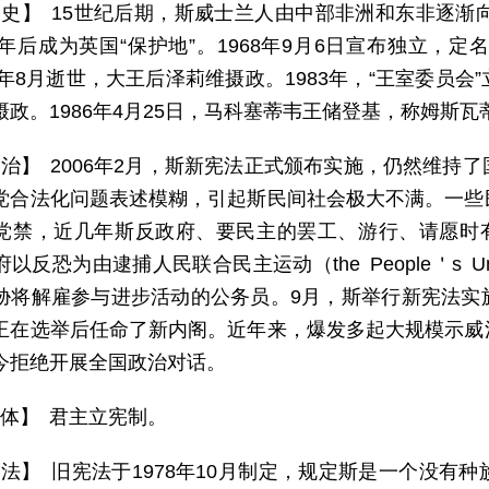
 史】 15世纪后期，斯威士兰人由中部非洲和东非逐渐
07年后成为英国“保护地”。1968年9月6日宣布独立，
82年8月逝世，大王后泽莉维摄政。1983年，“王室委员
摄政。1986年4月25日，马科塞蒂韦王储登基，称姆斯
 治】 2006年2月，斯新宪法正式颁布实施，仍然维持
党合法化问题表述模糊，引起斯民间社会极大不满。一些
党禁，近几年斯反政府、要民主的罢工、游行、请愿时有
反恐为由逮捕人民联合民主运动（the People＇s United
胁将解雇参与进步活动的公务员。9月，斯举行新宪法实
王在选举后任命了新内阁。近年来，爆发多起大规模示威
今拒绝开展全国政治对话。
 体】 君主立宪制。
 法】 旧宪法于1978年10月制定，规定斯是一个没有