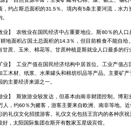
 源】 自然资源丰富，主要矿藏有石棉、煤、黏土、锡
万公顷，约占斯总面积的31.5％。境内有5条主要河流，
内。
牧业】 农牧业在国民经济中占重要地位。斯80％的人
可耕地面积占国土总面积的14.3％，但目前粮食不能自给
有甘蔗、玉米、棉花等。甘蔗种植是斯就业人口最多的行
矿业】 工业产值在国民经济结构中居首位。工业产值占
加工木材、纸浆、水果罐头和棉纺织品等产品。主要矿产
国的主要经济来源之一。
游业】 斯旅游业较发达，但基本由南非财团控制。博彩
0万人，约60％为赌客，游客主要来自欧洲、南非等地。
彩的礼仪文化招揽游客。礼仪文化包括王宫内的各种庆祝
较好，太阳国际集团在斯开有数家五星级宾馆。