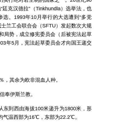
实行绝对君主制的国家之一。20世纪90
汉德拉”（Tinkhundla）选举法，也
。1993年10月举行的大选遭到“多党
威士兰工会联合会（SFTU）发起数次大规
和局势，成立修宪委员会（后被宪法起草
003年5月，宪法起草委员会才向国王递交
占2％，其余为欧非混血人种。
0％信奉伊斯兰教。
到西由海拔100米递升为1800米，形
温西部为16℃，东部为22.2℃。