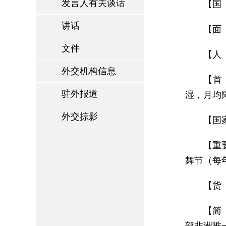
发言人有关谈话
【国 
讲话
【面 
文件
【人 
外交机构信息
【首 
驻外报道
湿，月均
外交掠影
【国家
【重
舞节（每
【货
【简