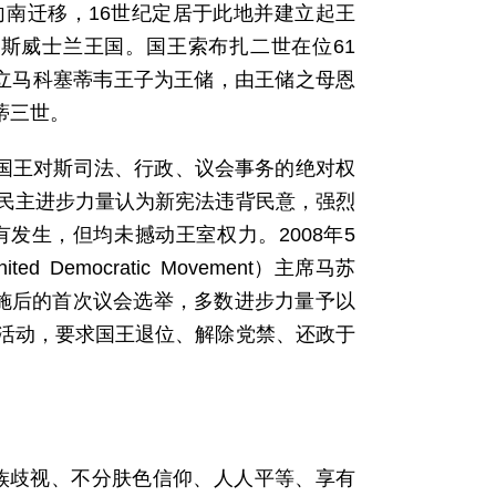
向南迁移，16世纪定居于此地并建立起王
定名斯威士兰王国。国王索布扎二世在位61
会”立马科塞蒂韦王子为王储，由王储之母恩
瓦蒂三世。
了国王对斯司法、行政、议会事务的绝对权
民主进步力量认为新宪法违背民意，强烈
发生，但均未撼动王室权力。2008年5
 Democratic Movement）主席马苏
施后的首次议会选举，多数进步力量予以
活动，要求国王退位、解除党禁、还政于
种族歧视、不分肤色信仰、人人平等、享有