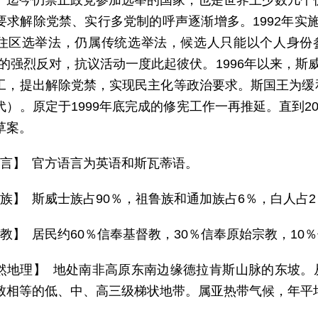
一迄今仍禁止政党参加选举的国家，也是世界上少数几个仍
求解除党禁、实行多党制的呼声逐渐增多。1992年实施“廷克
住区选举法，仍属传统选举法，候选人只能以个人身份参选
者的强烈反对，抗议活动一度此起彼伏。1996年以来，斯
工，提出解除党禁，实现民主化等政治要求。斯国王为缓
代）。原定于1999年底完成的修宪工作一再推延。直到2
草案。
 言】 官方语言为英语和斯瓦蒂语。
 族】 斯威士族占90％，祖鲁族和通加族占6％，白人
 教】 居民约60％信奉基督教，30％信奉原始宗教，1
然地理】 地处南非高原东南边缘德拉肯斯山脉的东坡。从东
致相等的低、中、高三级梯状地带。属亚热带气候，年平均气