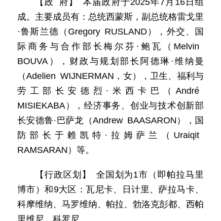
【政 府】 本届政府于2025年7月16日组
成。主要成员有：总统西蒙斯，副总统格雷戈里
·鲁斯兰德（Gregory RUSLAND），外交、国
际商务与合作部长梅尔芬·鲍瓦（Melvin
BOUVA），财政与规划部长阿德琳·维纳曼
（Adelien WIJNERMAN，女），卫生、福利与
劳工部长安德烈·米西卡巴（André
MISIEKABA），经济事务、创业与技术创新部
长安德鲁·巴萨龙（Andrew BAASARON），国
防部长于赖凯特·拉姆萨兰（Uraiqit
RAMSARAN）等。
【行政区划】 全国划为1市（即帕拉马里
博市）和9大区：瓦尼卡、日计里、萨拉马卡、
科摩维纳、马罗维纳、帕拉、勃洛克彭都、西帕
里维尼、科罗尼。