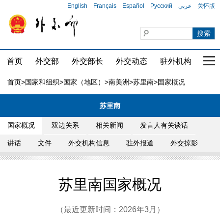
English
Français
Español
Русский
عربي
关怀版
首页
外交部
外交部长
外交动态
驻外机构
国家
首页
>
国家和组织
>
国家（地区）
>
南美洲
>
苏里南
>国家概况
苏里南
国家概况
双边关系
相关新闻
发言人有关谈话
讲话
文件
外交机构信息
驻外报道
外交掠影
苏里南国家概况
（最近更新时间：2026年3月）