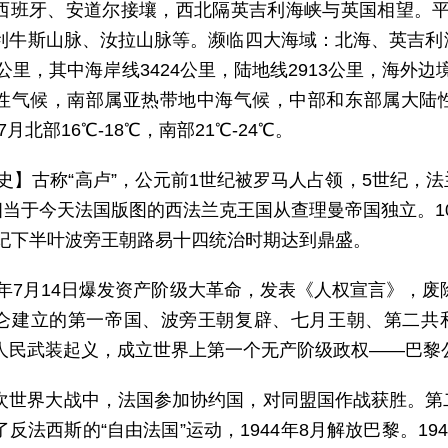
西班牙、安道尔接壤，西北隔英吉利海峡与英国相望。平
利牛斯山脉、汝拉山脉等。濒临四大海域：北海、英吉利
7公里，其中海岸线3424公里，陆地线2913公里，海外边
性气候，南部属亚热带地中海气候，中部和东部属大陆性
7月北部16℃-18℃，南部21℃-24℃。
 史】古称“高卢”，公元前1世纪被罗马人占领，5世纪，
，相当于今天法国版图的西法兰克王国从查理曼帝国独立。1
世纪下半叶波旁王朝路易十四统治时期达到鼎盛。
89年7月14日爆发资产阶级大革命，发表《人权宣言》，废
仑建立的第一帝国、波旁王朝复辟、七月王朝、第二共和
人民武装起义，成立世界上第一个无产阶级政权——巴黎
次世界大战中，法国参加协约国，对同盟国作战获胜。第
反法西斯的“自由法国”运动，1944年8月解放巴黎。1