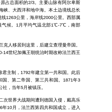
原占总面积的2/3。主要山脉有阿尔卑斯
海峡、大西洋和地中海。本土边境线总长
境线1263公里，海岸线2000公里。西部属
气候。1月平均气温北部1℃-7℃，南部
法兰克人移居到这里，后建立查理曼帝国。
0-14世纪加佩王朝统治时期改称法兰西王
除君主制，1792年建立第一共和国。此后
国、第二帝国、第三共和国。1871年3
公社，当年5月被镇压。
二次世界大战期间遭到德国入侵，戴高乐
946年10月，法兰西第四共和国成立，进入