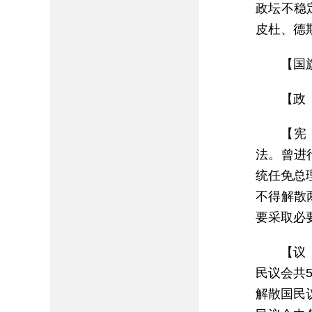
政坛不稳
皮杜、德
【国
【政
【宪
法。曾进
统任免总
不得解散
要采取必
【议
民议会共
解散国民议