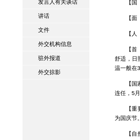
发言人有关谈话
【国 名
讲话
【面
文件
【人
外交机构信息
【首
驻外报道
舒适，日
温一般在3
外交掠影
【国家
连任，5
【重
为国庆节
【自