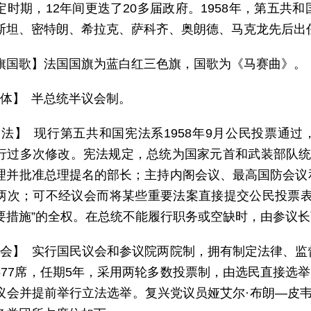
定时期，12年间更迭了20多届政府。1958年，第五共
斯坦、密特朗、希拉克、萨科齐、奥朗德、马克龙先后出
旗国歌】法国国旗为蓝白红三色旗，国歌为《马赛曲》。
 体】 半总统半议会制。
 法】 现行第五共和国宪法系1958年9月公民投票通过
行过多次修改。宪法规定，总统为国家元首和武装部队统
理并批准总理提名的部长；主持内阁会议、最高国防会议
两次；可不经议会而将某些重要法案直接提交公民投票表
要措施”的全权。在总统不能履行职务或空缺时，由参议
 会】 实行国民议会和参议院两院制，拥有制定法律、
577席，任期5年，采用两轮多数投票制，由选民直接选举
会并提前举行立法选举。复兴党议员娅艾尔·布朗—皮韦（Yaë