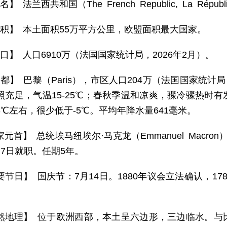
】 法兰西共和国（The French Republic, La Républiq
 积】 本土面积55万平方公里，欧盟面积最大国家。
 口】 人口6910万（法国国家统计局，2026年2月）。
 都】 巴黎（Paris），市区人口204万（法国国家统计
照充足，气温15-25℃；春秋季温和凉爽，骤冷骤热时
℃左右，很少低于-5℃。平均年降水量641毫米。
元首】 总统埃马纽埃尔·马克龙（Emmanuel Macron）
月7日就职。任期5年。
要节日】 国庆节：7月14日。1880年议会立法确认，1
。
然地理】 位于欧洲西部，本土呈六边形，三边临水。与