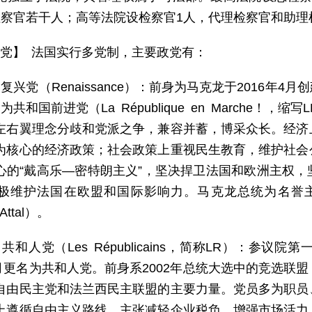
检察官若干人；高等法院设检察官1人，代理检察官和助理
 党】 法国实行多党制，主要政党有：
复兴党（Renaissance）：前身为马克龙于2016年4月创建
为共和国前进党（La République en Marche！，
左右翼理念分歧和党派之争，兼容并蓄，博采众长。经济
为核心的经济政策；社会政策上重视民生教育，维护社会
心的“戴高乐—密特朗主义”，坚决捍卫法国和欧洲主权
极维护法国在欧盟和国际影响力。马克龙总统为名誉主
 Attal）。
）共和人党（Les Républicains，简称LR）：参
年5月更名为共和人党。前身系2002年总统大选中的竞选
自由民主党和法兰西民主联盟的主要力量。党员多为职员
上遵循自由主义路线，主张减轻企业税负，增强市场活力