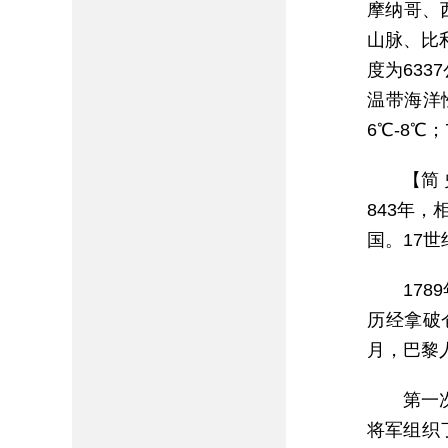
摩纳哥、
山脉、比
度为633
温带海洋
6℃-8℃；
【简
843年
国。17
17
历经拿破
月，巴黎
第一
将军组织了