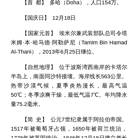
【首 都】 多哈（Doha），人口154万。
【国庆日】 12月18日
【国家元首】 埃米尔兼武装部队总司令塔
米姆·本·哈马德·阿勒萨尼（Tamim Bin Hamad
Al-Thani），2013年6月25日继位。
【自然地理】 位于波斯湾西南岸的卡塔尔
半岛上，南面同沙特接壤。海岸线长563公里。
热带沙漠气候，夏季炎热漫长，最高气温
50℃；冬季凉爽干燥，最低气温7℃。年均降水
量75.2毫米。
【简 史】 公元7世纪隶属于阿拉伯帝国。
1517年被葡萄牙占领，1650年被荷兰统治，