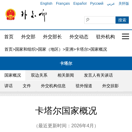
English
Français
Español
Русский
عربي
关怀版
首页
外交部
外交部长
外交动态
驻外机构
国家
首页
>
国家和组织
>
国家（地区）
>
亚洲
>
卡塔尔
>国家概况
卡塔尔
国家概况
双边关系
相关新闻
发言人有关谈话
讲话
文件
外交机构信息
驻外报道
外交掠影
卡塔尔国家概况
（最近更新时间：2026年4月）