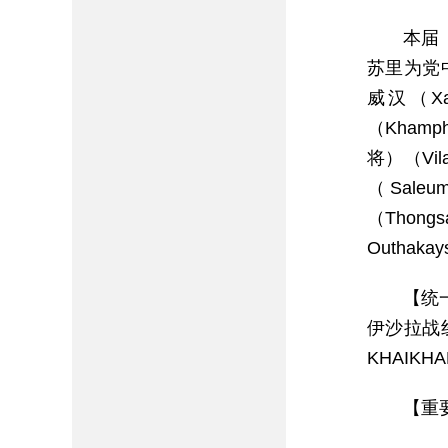
本届
苏里为党中
威汉（Xa
（Khamp
将）（Vi
（Sale
（Thong
Outhak
【统
伊沙拉战线
KHAIKH
【重