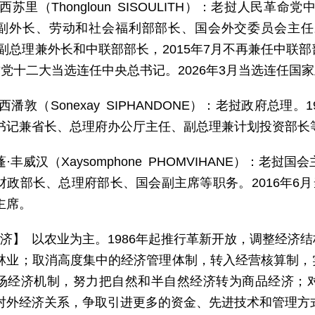
西苏里（Thongloun SISOULITH）：老挝人民革
副外长、劳动和社会福利部部长、国会外交委员会主任。
任副总理兼外长和中联部部长，2015年7月不再兼任中联部部
挝党十二大当选连任中央总书记。2026年3月当选连任国
·西潘敦（Sonexay SIPHANDONE）：老挝政府总
书记兼省长、总理府办公厅主任、副总理兼计划投资部长等
·丰威汉（Xaysomphone PHOMVIHANE）：老
财政部长、总理府部长、国会副主席等职务。2016年6月
主席。
 济】 以农业为主。1986年起推行革新开放，调整经济
林业；取消高度集中的经济管理体制，转入经营核算制，
场经济机制，努力把自然和半自然经济转为商品经济；
对外经济关系，争取引进更多的资金、先进技术和管理方