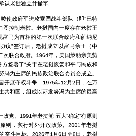
，承认老挝独立并撤军。
唆使政府军进攻寮国战斗部队（即“巴特
导），力图控制老挝。老挝国内一度存在老挝王
现富马为首相的第一次联合政府和萨纳尼
瓦协议”签订后，老挝成立以富马亲王（中
次联合政府。1964年，美国策动亲美势
各方签署了“关于在老挝恢复和平与民族和
发努冯为主席的民族政治联合委员会成立。
开展夺权斗争。1975年12月2日，在万
主共和国，组成以苏发努冯为主席的最高
党。1991年老挝党“五大”确定“有原则
原则，实行对外开放政策。2001年老挝
的奋斗目标。2026年1月6日至8日，老挝