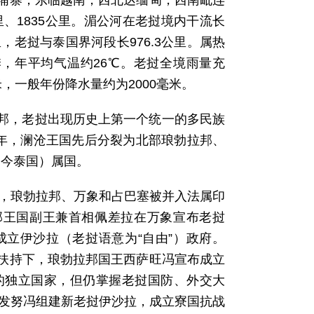
柬埔寨，东临越南，西北达缅甸，西南毗连
公里、1835公里。湄公河在老挝境内干流长
里，老挝与泰国界河段长976.3公里。属热
季，年平均气温约26℃。老挝全境雨量充
米，一般年份降水量约为2000毫米。
琅勃拉邦，老挝出现历史上第一个统一的多民族
13年，澜沧王国先后分裂为北部琅勃拉邦、
（今泰国）属国。
），琅勃拉邦、万象和占巴塞被并入法属印
勃拉邦王国副王兼首相佩差拉在万象宣布老挝
成立伊沙拉（老挝语意为“自由”）政府。
法国扶持下，琅勃拉邦国王西萨旺冯宣布成立
的独立国家，但仍掌握老挝国防、外交大
苏发努冯组建新老挝伊沙拉，成立寮国抗战