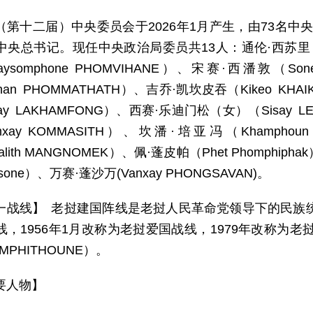
（第十二届）中央委员会于2026年1月产生，由73名中
央总书记。现任中央政治局委员共13人：通伦·西苏里（Thon
ysomphone PHOMVIHANE）、宋赛·西潘敦（Son
han PHOMMATHATH）、吉乔·凯坎皮吞（Kikeo KH
lay LAKHAMFONG）、西赛·乐迪门松（女）（Sisay 
umxay KOMMASITH）、坎潘·培亚冯（Khampho
salith MANGNOMEK）、佩·蓬皮帕（Phet Phomphi
aysone）、万赛·蓬沙万(Vanxay PHONGSAVAN)。
一战线】 老挝建国阵线是老挝人民革命党领导下的民族统
，1956年1月改称为老挝爱国战线，1979年改称为老
AMPHITHOUNE）。
要人物】