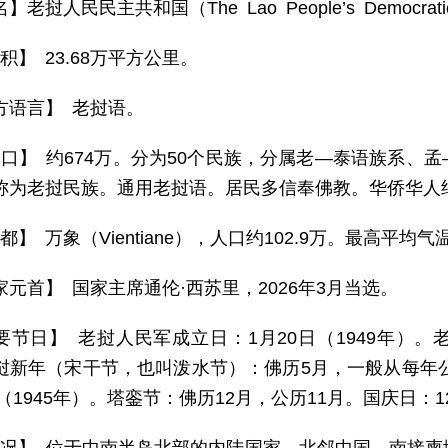
】老挝人民民主共和国（The Lao People’s Democratic
积】 23.68万平方公里。
方语言】 老挝语。
 口】 约674万。分为50个民族，分属老—泰语族系、
称为老挝民族。通用老挝语。居民多信奉佛教。华侨华人
都】 万象（Vientiane），人口约102.9万。最高平均气
家元首】 国家主席通伦·西苏里，2026年3月当选。
要节日】 老挝人民军成立日：1月20日（1949年）。老
挝新年（宋干节，也叫泼水节）：佛历5月，一般从每年公
日（1945年）。塔銮节：佛历12月，公历11月。国庆日：1