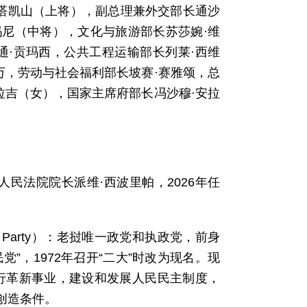
乌塔凯山（上将），副总理兼外交部长通沙
玛尼（中将），文化与旅游部长苏莎婉·维
通·贡玛西，公共工程运输部长列莱·西维
万，劳动与社会福利部长坡赛·赛雅颂，总
拉吉（女），国家主席府部长冯沙穆·安拉
民法院院长派维·西波里帕，2026年任
nary Party）：老挝唯一政党和执政党，前身
党”，1972年召开“二大”时改为现名。现
进行革新事业，建设和发展人民民主制度，
创造条件。