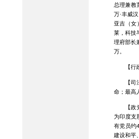
总理兼教
万·丰威
亚吉（女
莱，科技
理府部长
万。
【行
【司
命；最高
【政党
为印度支那
有党员约
建设和平