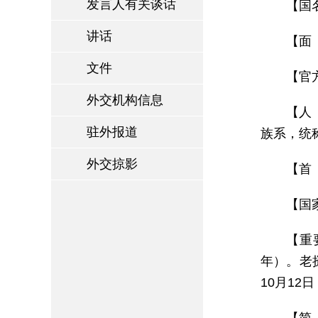
发言人有关谈话
【国名
讲话
【面 
文件
【官
外交机构信息
【人
驻外报道
族系，统
外交掠影
【首 
【国
【重
年）。老
10月12