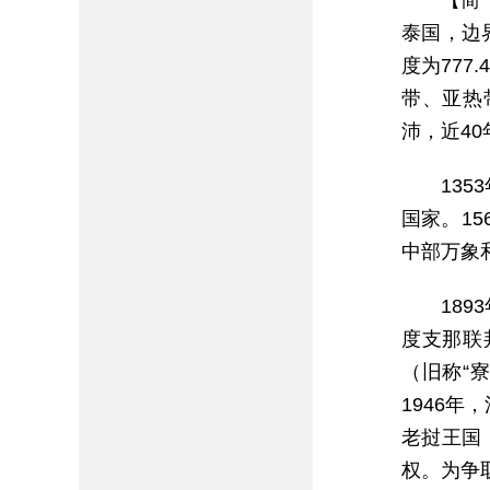
【简
泰国，边界
度为777
带、亚热
沛，近40
13
国家。1
中部万象
18
度支那联
（旧称“
1946
老挝王国
权。为争