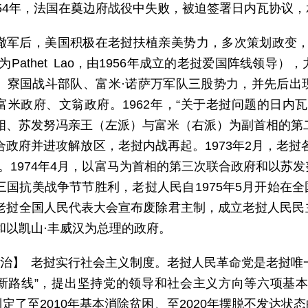
954年，法国在奠边府战役中失败，被迫签署日内瓦协议
撤军后，美国积极在老挝扶植亲美势力，多次策划政变，
为Pathet Lao，由1956年成立的老挝爱国阵线领
、寮国战斗部队、富米·诺萨万军队三股势力，并先后出
富米政府、文翁政府。1962年，“关于老挝问题的日内
相、苏发努冯亲王（左派）与富米（右派）为副首相的第二
合政府并进攻解放区，老挝内战再起。1973年2月，老挝
”。1974年4月，以富马为首相的第三次联合政府和以苏
三国抗美战争节节胜利，老挝人民自1975年5月开始在全国
老挝全国人民代表大会宣布废除君主制，成立老挝人民民
和以凯山·丰威汉为总理的政府。
 治】 老挝实行社会主义制度。老挝人民革命党是老挝唯一政
新路线”，提出坚持党的领导和社会主义方向等六项基本
制定了至2010年基本消除贫困、至2020年摆脱不发达状态