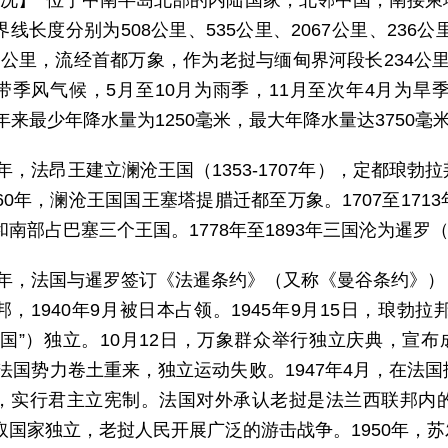
 况】 位于中南半岛北部的内陆国家，北邻中国，南接
线长度分别为508公里、535公里、2067公里、236
.4公里，流经首都万象，作为老挝与缅甸界河段长234公
带季风气候，5月至10月为雨季，11月至次年4月为旱
年来最少年降水量为1250毫米，最大年降水量达3750毫
53年，法昂王建立澜沧王国（1353-1707年），定都
560年，澜沧王国国王塞塔提腊迁都至万象。1707至17
和南部占巴塞三个王国。1778年至1893年三国沦为暹罗
93年，法国与暹罗签订《法暹条约》（又称《曼谷条约》
邦，1940年9月被日本占领。1945年9月15日，琅
寮国”）独立。10月12日，万象群众举行独立庆典，宣布
年，法国势力卷土重来，独立运动失败。1947年4月，在
，实行君主立宪制。法国对外承认老挝是法兰西联邦内
取国家独立，老挝人民开展广泛的游击战争。1950年，