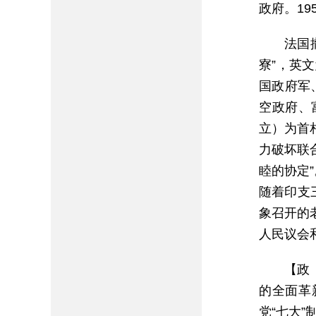
政府。1
法国
寮”，英文
国政府军
空政府、
立）为首
力破坏联
睦的协定
随着印支
象召开的
人民议会
【政
的全面革
党“七大”