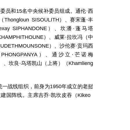
央委员和15名中央候补委员组成。通伦·西
gloun SISOULITH）、赛宋蓬·丰
exay SIPHANDONE）、坎潘·蓬马塔
AIKHAMPHITHOUNE）、威莱·拉坎冯（中
LEUDETHMOUNSONE）、沙伦赛·贡玛西
un PHONGPANYA）、通沙立·芒诺梅
phak）、坎良·乌塔凯山（上将）（Khamlieng
一战线组织，前身为1950年成立的老挝
挝建国阵线。主席吉乔·凯坎皮吞（Kikeo