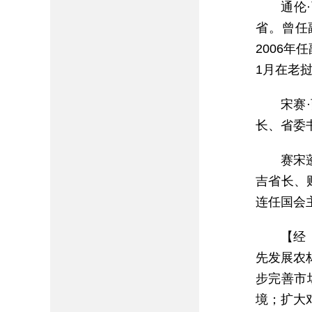
通伦·
省。曾任
2006年
1月在老
宋赛
长、省委
赛宋蓬
吉省长、
连任国会
【经
先发展农
步完善市
境；扩大