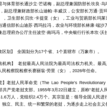
育与体育部长通沙立·芒诺梅，副总理兼国防部长坎良·
汉，副总理兼财政部长山迪帕·丰威汉，公安部长万通·贡
），卫生部长贝坎·卡提亚（女），工业与贸易部长玛莱
与通信部长山迪苏·西玛拉冯，农业与环境部长林康·端沙
兼总理府办公厅主任波空·南玛冯，中央银行行长本坎·沃
政区划】 全国划分为17个省、1个直辖市（万象市）。
法机构】 老挝最高人民法院为最高司法权力机关。最高人
人民检察院检察长赛丽翁·劳里（女），2026年任命。
】老挝人民革命党（The Lao People’s Revolutio
共产党老挝支部。1955年3月22日建立，原称“老挝人民
41.6万人，党组织2.4万个。其宗旨是：领导全国人民
、独立、民主、统一和繁荣的老挝，为逐步走上社会主义