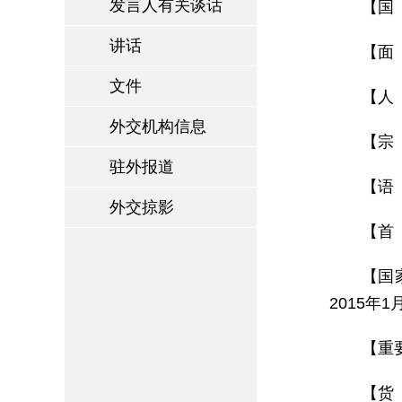
发言人有关谈话
【国 
讲话
【面 
文件
【人
外交机构信息
【宗
驻外报道
【语
外交掠影
【首 
【国家
2015年
【重
【货 