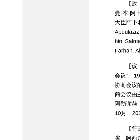
【政
曼·本·阿卜
大臣阿卜杜勒
Abdula
bin Sa
Farhan 
【议
会议”。
协商会议
商会议由
阿勒谢赫（A
10月、2
【行
省、阿西