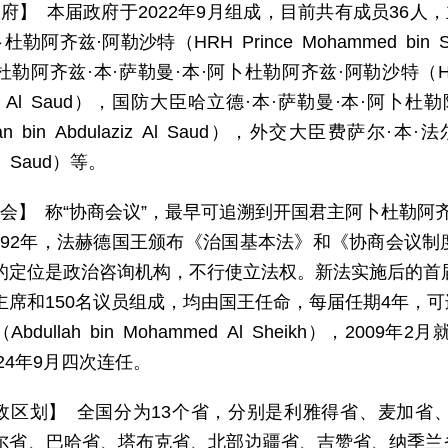
 府】 本届政府于2022年9月组成，目前共有成员36人
杜勒阿齐兹·阿勒沙特（HRH Prince Mohammed bin Salm
阿齐兹·本·萨勒曼·本·阿卜杜勒阿齐兹·阿勒沙特（HRH Prince
ziz Al Saud），国防大臣哈立德·本·萨勒曼·本·阿卜杜勒阿
lman bin Abdulaziz Al Saud），外交大臣费萨尔·本·法
Al Saud）等。
 会】 称“协商会议”，最早可追溯到开国君主阿卜杜勒阿齐
1992年，法赫德国王颁布《治国基本法》和《协商会议
的定位是政治咨询机构，不行使立法权。新法实施后的首届
主席和150名议员组成，均由国王任命，每届任期4年，可
bdullah bin Mohammed Al Sheikh），2009年
024年9月四次连任。
政区划】 全国分为13个省，分别是利雅得省、麦加省
尔省、巴哈省、塔布克省、北部边疆省、吉赞省、纳季兰