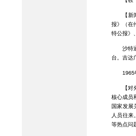
【教
【新
报》（在
特公报》
沙特
台。吉达
19
【对
核心成员
国家发展
人员往来
等热点问