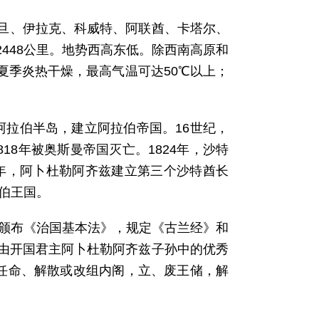
旦、伊拉克、科威特、阿联酋、卡塔尔、
448公里。地势西高东低。除西南高原和
夏季炎热干燥，最高气温可达50℃以上；
阿拉伯半岛，建立阿拉伯帝国。16世纪，
18年被奥斯曼帝国灭亡。1824年，沙特
2年，阿卜杜勒阿齐兹建立第三个沙特酋长
拉伯王国。
王颁布《治国基本法》，规定《古兰经》和
由开国君主阿卜杜勒阿齐兹子孙中的优秀
权任命、解散或改组内阁，立、废王储，解
。