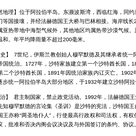
然地理】位于阿拉伯半岛。东濒波斯湾，西临红海，同约
门等国接壤，并经法赫德国王大桥与巴林相接。海岸线长2
属亚热带地中海型气候外，其他地区均属热带沙漠气候。
温和。年平均降雨量不超过200毫米。
 史】 7世纪，伊斯兰教创始人穆罕默德及其继承者统一
帝国统治。1727年，沙特家族建立第一个沙特酋长国，18
第二个沙特酋长国，1891年因统治家族内讧灭亡。190
逐步统一阿拉伯半岛大部分地区，于1932年建立沙特阿
 治】 君主制国家，禁止政党活动。1992年，法赫德国
先知穆罕默德的言论集《圣训》是沙特的宪法，沙特国王
国王亦称“两圣地仆人”，行使最高行政权和司法权，有
议，批准和否决内阁会议决议及与外国签订的条约、协议