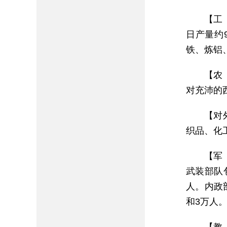
【工
日产量约
铁、炼铝
【农
对充沛的
【对
织品、化
【军
武装部队
人。内政
和3万人