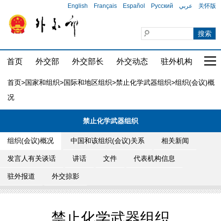
English
Français
Español
Русский
عربي
关怀版
首页
外交部
外交部长
外交动态
驻外机构
国家
首页
>
国家和组织
>
国际和地区组织
>
禁止化学武器组织
>组织(会议)概
况
禁止化学武器组织
组织(会议)概况
中国和该组织(会议)关系
相关新闻
发言人有关谈话
讲话
文件
代表机构信息
驻外报道
外交掠影
禁止化学武器组织