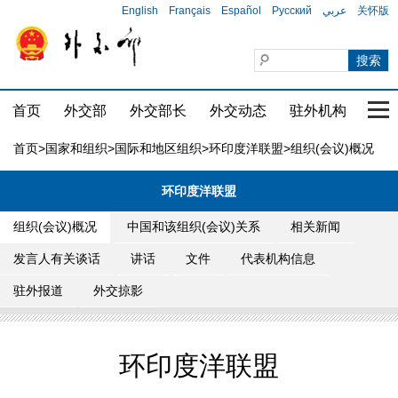
English
Français
Español
Русский
عربي
关怀版
首页
外交部
外交部长
外交动态
驻外机构
国家
首页
>
国家和组织
>
国际和地区组织
>
环印度洋联盟
>组织(会议)概况
环印度洋联盟
组织(会议)概况
中国和该组织(会议)关系
相关新闻
发言人有关谈话
讲话
文件
代表机构信息
驻外报道
外交掠影
环印度洋联盟