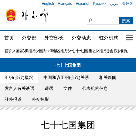
English
Français
Español
Русский
عربي
关怀版
首页
外交部
外交部长
外交动态
驻外机构
国家
首页
>
国家和组织
>
国际和地区组织
>
七十七国集团
>组织(会议)概况
七十七国集团
组织(会议)概况
中国和该组织(会议)关系
相关新闻
发言人有关谈话
讲话
文件
代表机构信息
驻外报道
外交掠影
七十七国集团