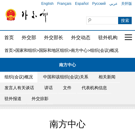
English
Français
Español
Русский
عربي
关怀版
首页
外交部
外交部长
外交动态
驻外机构
国家
首页
>
国家和组织
>
国际和地区组织
>
南方中心
>组织(会议)概况
南方中心
组织(会议)概况
中国和该组织(会议)关系
相关新闻
发言人有关谈话
讲话
文件
代表机构信息
驻外报道
外交掠影
南方中心