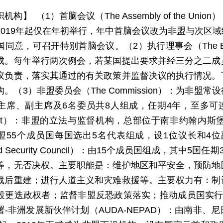
机构】 （1）首脑会议（The Assembly of the 
2019年起仅在年初举行，年中首脑会议改为非盟与次区
同意，可召开特别首脑会议。（2）执行理事会（The Execu
成。每年举行两次例会，若某国提出要求并经三分之二成
议负责，落实其通过的有关政策并监督决议的执行情况。
。（3）非盟委员会（The Commission）：为非
席、副主席及6名委员共8人组成，任期4年，至多可连任一
iament）：非盟的立法与监督机构，总部位于南非约翰
盟55个成员国每国选出5名代表组成，设1位议长和4位
and Security Council）：由15个成员国组成，其
等，无否决权。主要职能是：维护地区和平安全，预防地
战后重建；进行人道主义和灾难救援等。主要权力有：制
段更迭政权者；监督非盟反恐政策落实；推动成员国实行
署-非洲发展新伙伴计划（AUDA-NEPAD）：由南非