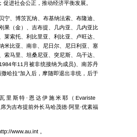
；促进社会公正，推动经济平衡发展。
、贝宁、博茨瓦纳、布基纳法索、布隆迪、
刚果（金）、吉布提、几内亚、几内亚比
、莱索托、利比里亚、利比亚、卢旺达、
纳米比亚、南非、尼日尔、尼日利亚、塞
、索马里、坦桑尼亚、突尼斯、乌干达、
984年11月被非统接纳为成员)、南苏丹
西撒哈拉”加入后，摩随即退出非统，后于
。
特·恩达伊施米耶（Evariste
员会主席为吉布提前外长马哈茂德·阿里·优素福
ww.au.int 。