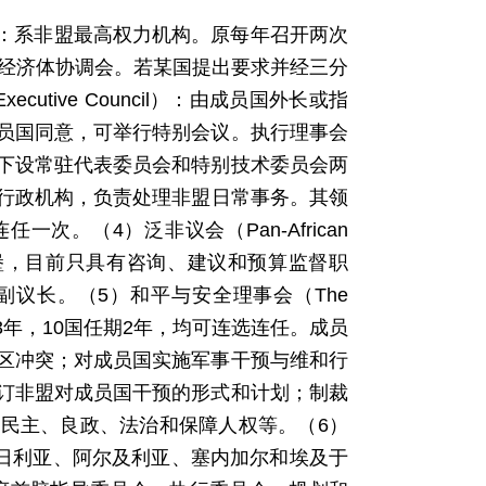
Union）：系非盟最高权力机构。原每年召开两次
域经济体协调会。若某国提出要求并经三分
tive Council）：由成员国外长或指
员国同意，可举行特别会议。执行理事会
下设常驻代表委员会和特别技术委员会两
盟常设行政机构，负责处理非盟日常事务。其领
次。（4）泛非议会（Pan-African
内斯堡，目前只具有咨询、建议和预算监督职
副议长。（5）和平与安全理事会（The
中5国任期3年，10国任期2年，均可连选连任。成员
区冲突；对成员国实施军事干预与维和行
订非盟对成员国干预的形式和计划；制裁
民主、良政、法治和保障人权等。（6）
、尼日利亚、阿尔及利亚、塞内加尔和埃及于