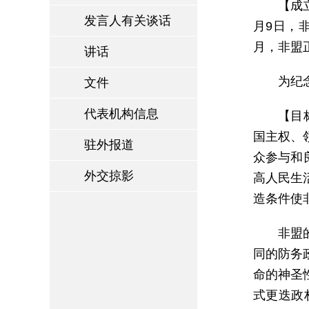
【成
发言人有关谈话
月9日，
月，非盟
讲话
为纪
文件
代表机构信息
【目
国主权、
驻外报道
众参与和
外交掠影
高人民生
造条件使
非盟
同的防务
命的神圣
式更迭政