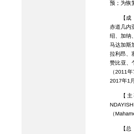
预；为恢
【成
赤道几内
绍、加纳
马达加斯
拉利昂、
赞比亚、
（201
2017年
【主
NDAYI
（Maham
【总 