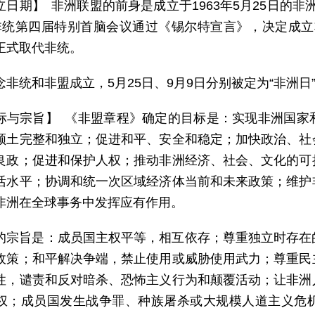
立日期】 非洲联盟的前身是成立于1963年5月25日的非洲
非统第四届特别首脑会议通过《锡尔特宣言》，决定成立非洲
正式取代非统。
念非统和非盟成立，5月25日、9月9日分别被定为“非洲日”
标与宗旨】 《非盟章程》确定的目标是：实现非洲国家
领土完整和独立；促进和平、安全和稳定；加快政治、社
良政；促进和保护人权；推动非洲经济、社会、文化的可
活水平；协调和统一次区域经济体当前和未来政策；维护
非洲在全球事务中发挥应有作用。
的宗旨是：成员国主权平等，相互依存；尊重独立时存在
政策；和平解决争端，禁止使用或威胁使用武力；尊重民
性，谴责和反对暗杀、恐怖主义行为和颠覆活动；让非洲
权；成员国发生战争罪、种族屠杀或大规模人道主义危