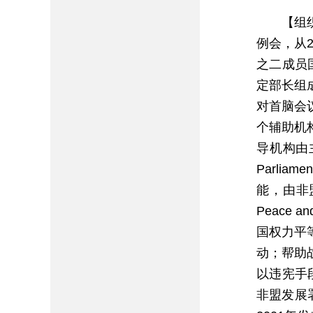
【组织
例会，从
之二成员国
定部长组
对首脑会
个辅助机构
导机构由主
Parl
能，由非
Peace 
国权力平
动；帮助
以违宪手
非盟发展