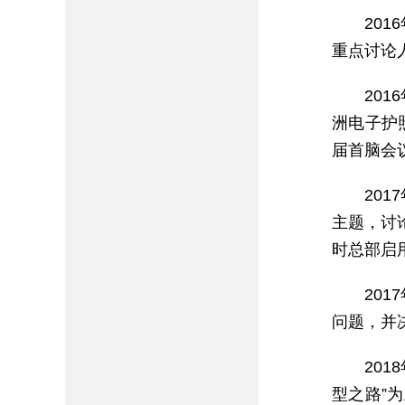
20
重点讨论
20
洲电子护
届首脑会
20
主题，讨
时总部启
20
问题，并
20
型之路”