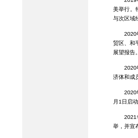
20
美举行。
与次区域
20
贸区、和
展望报告
20
济体和成
20
月1日启
20
举，并宣