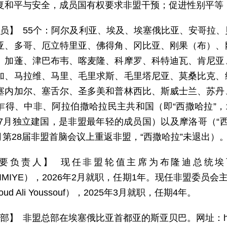
复和平与安全，成员国有权要求非盟干预；促进性别平等
 员】 55个：阿尔及利亚、埃及、埃塞俄比亚、安哥拉
亚、多哥、厄立特里亚、佛得角、冈比亚、刚果（布）、
、加蓬、津巴布韦、喀麦隆、科摩罗、科特迪瓦、肯尼亚
加、马拉维、马里、毛里求斯、毛里塔尼亚、莫桑比克、
塞内加尔、塞舌尔、圣多美和普林西比、斯威士兰、苏丹
乍得、中非、阿拉伯撒哈拉民主共和国（即“西撒哈拉”，1
1年7月独立建国，是非盟最年轻的成员国）以及摩洛哥（“
1月第28届非盟首脑会议上重返非盟，“西撒哈拉”未退出）
要负责人】 现任非盟轮值主席为布隆迪总统埃瓦里斯
SHIMIYE），2026年2月就职，任期1年。现任非盟委
oud Ali Youssouf），2025年3月就职，任期4年。
部】 非盟总部在埃塞俄比亚首都亚的斯亚贝巴。网址：http://w