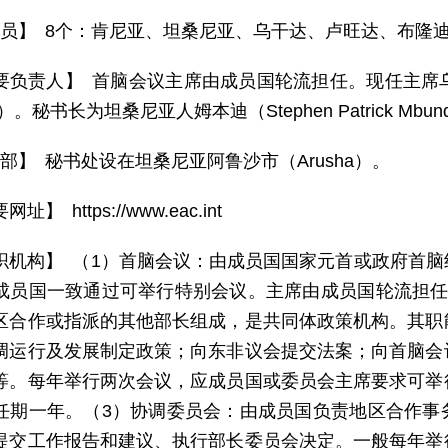
 员】 8个：肯尼亚、坦桑尼亚、乌干达、卢旺达、布隆
要负责人】 首脑会议主席由成员国轮流担任。现任主席乌干达
ni）。秘书长为坦桑尼亚人姆本迪（Stephen Patrick Mbun
 部】 秘书处设在坦桑尼亚阿鲁沙市（Arusha）。
址】 https://www.eac.int
织机构】 （1）首脑会议：由成员国国家元首或政府首
成员国一致通过可举行特别会议。主席由成员国轮流担任
区合作或指派的其他部长组成，是共同体政策机构。其职
调运行及发展制定政策；向东非议会提交法案；向首脑会
等。每年举行两次会议，应成员国或委员会主席要求可举
任期一年。（3）协调委员会：由成员国负责地区合作事
提交工作报告和建议、执行部长委员会决定。一般每年举