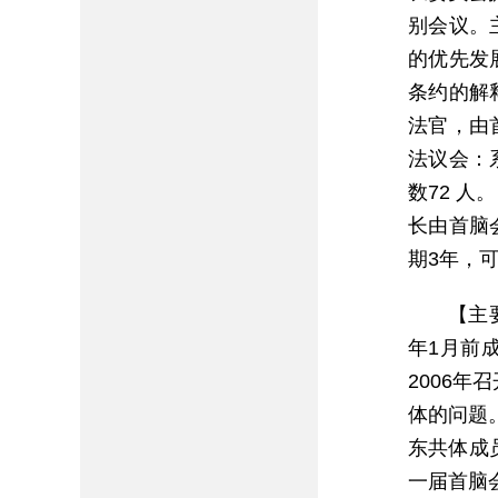
别会议。
的优先发
条约的解
法官，由
法议会：
数72 
长由首脑
期3年，
【主
年1月前
2006
体的问题
东共体成
一届首脑