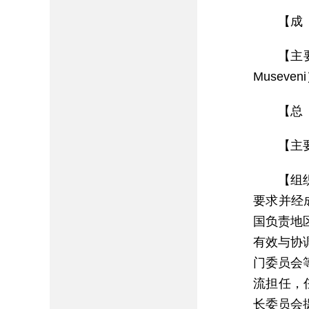
【成
【主
Museve
【总
【主要网
【组
要求并经
国负责地
有效与协
门委员会
流担任，
长委员会