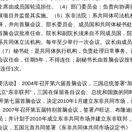
主席由成员国轮流担任。（4）部门委员会：负责向协调
展项目并监督其实施。（5）东非法院：系共同体司法机
释，并向首脑会议、部长委员会、成员国和共同体秘书处
首脑会议批准任命。院长和副院长须来自不同成员国，院
系共同体立法机构。每年至少举行一次会议。议长由成员
人。（7）秘书处：是共同体执行机构，负责处理日常事务
会议任命，任期5年，不得连任；副秘书长由首脑会议按
可连任1次。
要活动】 2004年召开第六届首脑会议，三国总统签署“加
成立“东非联邦”，三国在保留各自议会、总统和国旗的
年召开第七届首脑会议，决定2010年1月建立东非共同市
。2007年召开第五届特别首脑会议，签署卢旺达、布隆
员；并计划于2010年成立东非共同市场并建立东非联邦，2
会议，五国元首共同签署《东非共同体共同市场议定书》，议