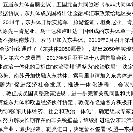
十五届东共体首脑会议，五国元首共同签署《东非共同体
根据协议，东共体成员国将出让金融和汇率政策给地区央
。2014年，东共体开始实施单一旅游签证，坦桑尼亚、
入原先由肯尼亚、乌干达和卢旺达三国组成的东共体单一关
暂不接纳南苏丹、索马里加入东共体。2016年3月召开第
，会议审议通过了《东共体2050愿景》，提出2050年
丹为第六个成员国。2017年5月召开第十八届首脑会议，
体政治一体化的目标由“政治联邦”调整为“政治联盟”，决
形势、南苏丹加快融入东共体、索马里申请加入东共体进行
题为“促进经济社会发展，推进一体化进程”，会议批准
/21），敦促成员国调整政策法规，进一步完善关税同盟和
商签东共体和欧盟经济伙伴协定，敦促布隆迪各方积极开展
为“加强东共体经济、社会和政治一体化”，确定组成专
国努力解决长期存在的非关税壁垒，继续推进建设东非汽
革产业，减少服装、鞋类进口，决定暂不签署“欧盟—东