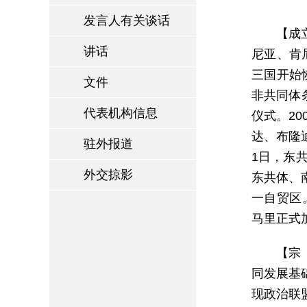
发言人有关谈话
【成立
讲话
尼亚、肯
三国开始恢
文件
非共同体
代表机构信息
仪式。2
达、布隆迪
驻外报道
1日，东
外交掠影
东共体、
一自贸区。
马里正式
【宗
同发展基
现政治联