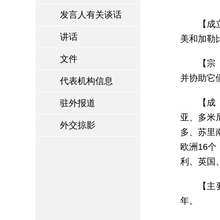
发言人有关谈话
【成
讲话
美和加勒
文件
【宗
并协助它
代表机构信息
【成
驻外报道
亚、多米
外交掠影
多、苏里
欧洲16
利、英国
【主要
年。