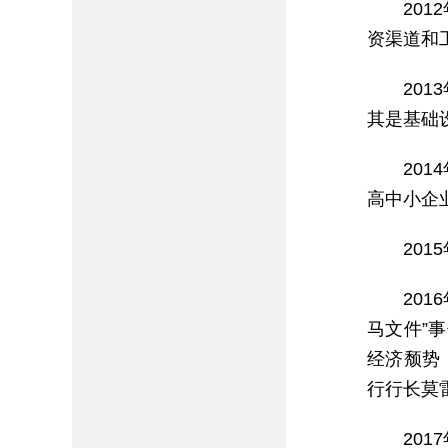
20
资渠道和
20
其是基础
20
高中小企
20
20
马文件”
经济颓势
行行长莫
20