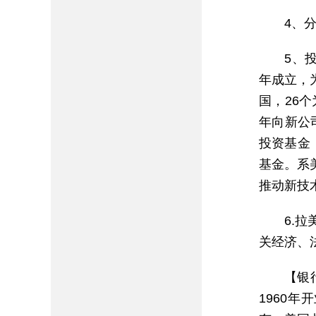
4、
5、投
年成立，
国，26
年向新公司
投资基金（M
基金。系
推动新技
6.
关经济、
【银
1960年