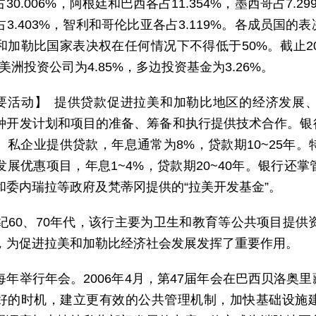
30.006%，阿根廷和巴西各占11.354%，墨西哥占7.29
占3.403%，智利和哥伦比亚各占3.119%。各成员国
和加勒比国家表决权在任何情况下不得低于50%。截止2
%，美洲投资公司为4.85%，多边投资基金为3.26%。
要活动】 提供贷款促进拉美和加勒比地区的经济发展
种开发计划和项目的准备、筹备和执行提供技术合作。银
、私企业提供贷款，年息通常为8%，贷款期10~25年
发展优惠项目，年息1~4%，贷款期20~40年。银行还
和委内瑞拉等政府及梵蒂冈提供的“拉美开发基金”。
世纪60、70年代，该行主要为卫生和教育等公共项目提供
，为促进拉美和加勒比经济社会发展发挥了重要作用。
每年举行年会。2006年4月，第47届年会在巴西贝洛奥
好的时机，建立更有效的公共管理机制，加快基础设施