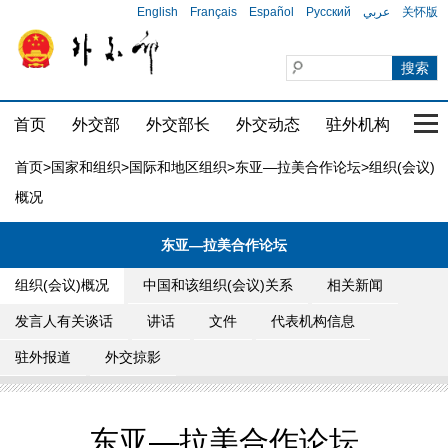
English
Français
Español
Русский
عربي
关怀版
首页
外交部
外交部长
外交动态
驻外机构
国家
首页
>
国家和组织
>
国际和地区组织
>
东亚—拉美合作论坛
>组织(会议)
概况
东亚—拉美合作论坛
组织(会议)概况
中国和该组织(会议)关系
相关新闻
发言人有关谈话
讲话
文件
代表机构信息
驻外报道
外交掠影
东亚—拉美合作论坛