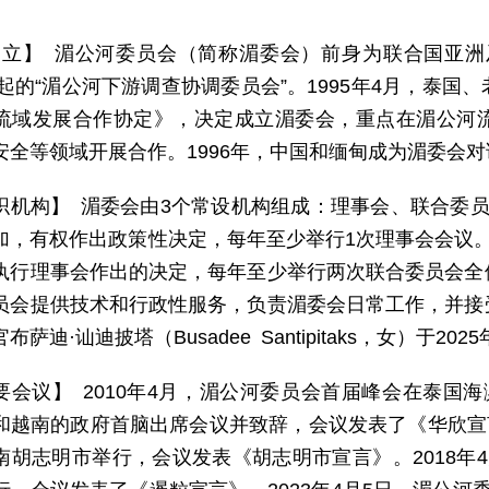
 立】 湄公河委员会（简称湄委会）前身为联合国亚洲
年发起的“湄公河下游调查协调委员会”。1995年4月，泰
流域发展合作协定》，决定成立湄委会，重点在湄公河
安全等领域开展合作。1996年，中国和缅甸成为湄委会
织机构】 湄委会由3个常设机构组成：理事会、联合委
加，有权作出政策性决定，每年至少举行1次理事会会议
执行理事会作出的决定，每年至少举行两次联合委员会全
员会提供技术和行政性服务，负责湄委会日常工作，并接
萨迪·讪迪披塔（Busadee Santipitaks，女）于202
要会议】 2010年4月，湄公河委员会首届峰会在泰国
和越南的政府首脑出席会议并致辞，会议发表了《华欣宣言
南胡志明市举行，会议发表《胡志明市宣言》。2018年