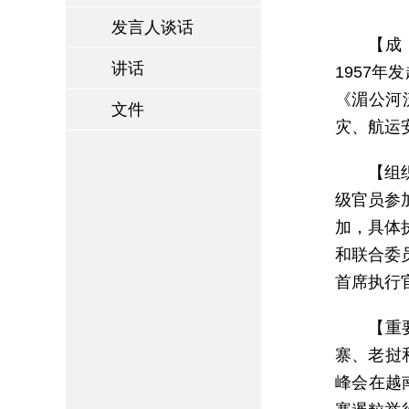
发言人谈话
【成
讲话
1957
《湄公河
文件
灾、航运
【组
级官员参
加，具体
和联合委
首席执行官布
【重
寨、老挝
峰会在越