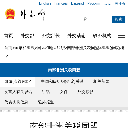
English
Français
Español
Русский
عربي
关怀版
首页
外交部
外交部长
外交动态
驻外机构
国家
首页
>
国家和组织
>
国际和地区组织
>
南部非洲关税同盟
>组织(会议)概
况
南部非洲关税同盟
组织(会议)概况
中国和该组织(会议)关系
相关新闻
发言人有关谈话
讲话
文件
外交掠影
代表机构信息
驻外报道
南部非洲关税同盟