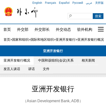
English
Français
Español
Русский
عربي
关怀版
首页
外交部
外交部长
外交动态
驻外机构
国家
首页
>
国家和组织
>
国际和地区组织
>
亚洲开发银行
>亚洲开发银行概况
亚洲开发银行
亚洲开发银行概况
中国和该组织(会议)关系
相关新闻
发言人谈话
讲话
文件
亚洲开发银行
（Asian Development Bank, ADB）