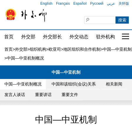
English
Français
Español
Русский
عربي
关怀版
首页
外交部
外交部长
外交动态
驻外机构
国家
首页
>
外交部
>
组织机构
>
欧亚司
>
地区组织和合作机制
>
中国—中亚机制
>中国—中亚机制概况
中国—中亚机制
中国—中亚机制概况
中国和该组织(会议)关系
相关新闻
发言人谈话
重要讲话
重要文件
中国—中亚机制