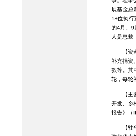
事。理事
展基金总
18位执
的4月、
人是总裁
【资
补充捐资
款等。其
轮，每轮
【主
开发、乡
报告》（I
【驻