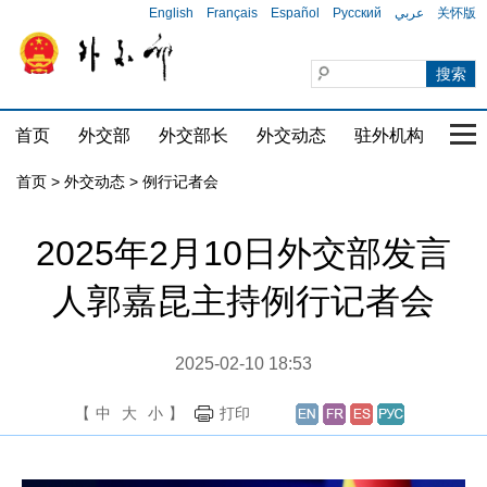
English
Français
Español
Русский
عربي
关怀版
首页
外交部
外交部长
外交动态
驻外机构
国家
首页
>
外交动态
>
例行记者会
2025年2月10日外交部发言
人郭嘉昆主持例行记者会
2025-02-10 18:53
【
中
大
小
】
打印