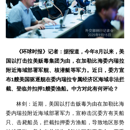
《环球时报》记者：据报道，今年8月以来，美
国以打击拉美贩毒集团为由，在加勒比海委内瑞拉
附近海域部署军舰、核潜艇等军力。近日，委方宣
布1艘美国驱逐舰在委内瑞拉专属经济区海域非法拦
截、登临并扣押1艘委渔船。中方对此有何评论？
林剑：近期，美国以打击贩毒为由在加勒比海
委内瑞拉附近海域部署军力，宣称击沉委方有关船
只、击毙船员，拦截扣押委方渔船，导致地区形势