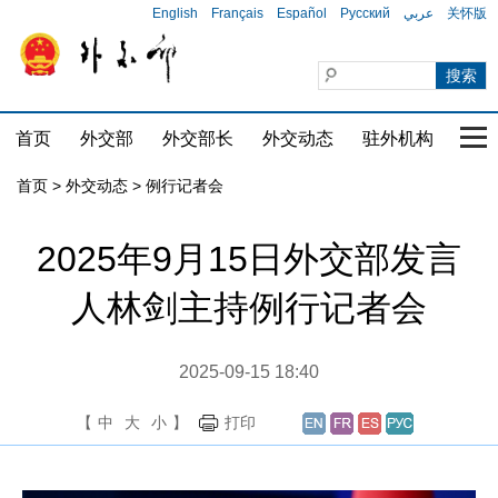
English
Français
Español
Русский
عربي
关怀版
首页
外交部
外交部长
外交动态
驻外机构
国家
首页
>
外交动态
>
例行记者会
2025年9月15日外交部发言
人林剑主持例行记者会
2025-09-15 18:40
【
中
大
小
】
打印