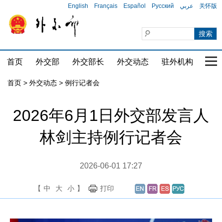
English
Français
Español
Русский
عربي
关怀版
首页
外交部
外交部长
外交动态
驻外机构
国家
首页
>
外交动态
>
例行记者会
2026年6月1日外交部发言人
林剑主持例行记者会
2026-06-01 17:27
【
中
大
小
】
打印