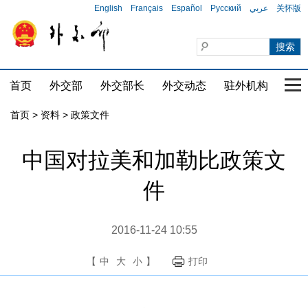
English
Français
Español
Русский
عربي
关怀版
首页
外交部
外交部长
外交动态
驻外机构
国家
首页
>
资料
>
政策文件
中国对拉美和加勒比政策文
件
2016-11-24 10:55
【
中
大
小
】
打印