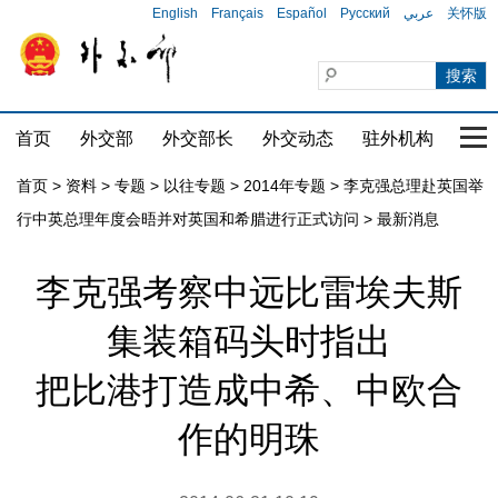
English
Français
Español
Русский
عربي
关怀版
首页
外交部
外交部长
外交动态
驻外机构
国家
首页
>
资料
>
专题
>
以往专题
>
2014年专题
>
李克强总理赴英国举
行中英总理年度会晤并对英国和希腊进行正式访问
>
最新消息
李克强考察中远比雷埃夫斯
集装箱码头时指出
把比港打造成中希、中欧合
作的明珠