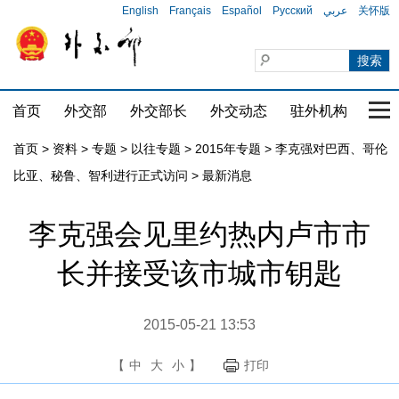
English
Français
Español
Русский
عربي
关怀版
首页
外交部
外交部长
外交动态
驻外机构
国家
首页
>
资料
>
专题
>
以往专题
>
2015年专题
>
李克强对巴西、哥伦
比亚、秘鲁、智利进行正式访问
>
最新消息
李克强会见里约热内卢市市
长并接受该市城市钥匙
2015-05-21 13:53
【
中
大
小
】
打印