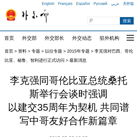
English
Français
Español
Русский
عربي
关怀版
首页
外交部
外交部长
外交动态
驻外机构
国家
首页
>
资料
>
专题
>
以往专题
>
2015年专题
>
李克强对巴西、哥伦
比亚、秘鲁、智利进行正式访问
>
最新消息
李克强同哥伦比亚总统桑托
斯举行会谈时强调
以建交35周年为契机 共同谱
写中哥友好合作新篇章