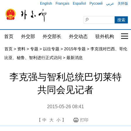
English
Français
Español
Русский
عربي
关怀版
首页
外交部
外交部长
外交动态
驻外机构
国家
首页
>
资料
>
专题
>
以往专题
>
2015年专题
>
李克强对巴西、哥伦
比亚、秘鲁、智利进行正式访问
>
最新消息
李克强与智利总统巴切莱特
共同会见记者
2015-05-26 08:41
【
中
大
小
】
打印