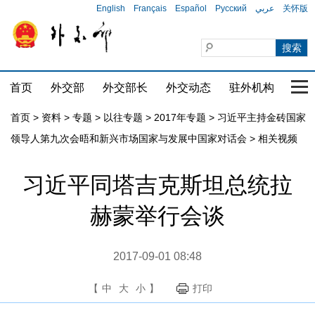
English
Français
Español
Русский
عربي
关怀版
首页
外交部
外交部长
外交动态
驻外机构
国家
首页
>
资料
>
专题
>
以往专题
>
2017年专题
>
习近平主持金砖国家
领导人第九次会晤和新兴市场国家与发展中国家对话会
>
相关视频
习近平同塔吉克斯坦总统拉
赫蒙举行会谈
2017-09-01 08:48
【
中
大
小
】
打印