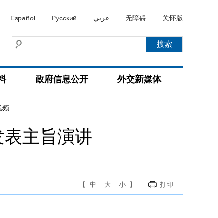
Español
Русский
عربي
无障碍
关怀版
料
政府信息公开
外交新媒体
视频
发表主旨演讲
【
中
大
小
】
打印