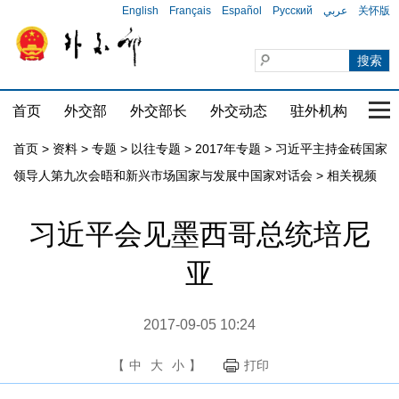
English
Français
Español
Русский
عربي
关怀版
首页
外交部
外交部长
外交动态
驻外机构
国家
首页
>
资料
>
专题
>
以往专题
>
2017年专题
>
习近平主持金砖国家
领导人第九次会晤和新兴市场国家与发展中国家对话会
>
相关视频
习近平会见墨西哥总统培尼
亚
2017-09-05 10:24
【
中
大
小
】
打印