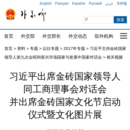
English
Français
Español
Русский
عربي
关怀版
首页
外交部
外交部长
外交动态
驻外机构
国家
首页
>
资料
>
专题
>
以往专题
>
2017年专题
>
习近平主持金砖国家
领导人第九次会晤和新兴市场国家与发展中国家对话会
>
相关视频
习近平出席金砖国家领导人
同工商理事会对话会
并出席金砖国家文化节启动
仪式暨文化图片展