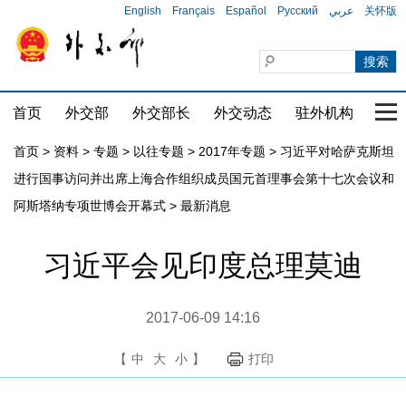
English
Français
Español
Русский
عربي
关怀版
首页
外交部
外交部长
外交动态
驻外机构
国家
首页
>
资料
>
专题
>
以往专题
>
2017年专题
>
习近平对哈萨克斯坦
进行国事访问并出席上海合作组织成员国元首理事会第十七次会议和
阿斯塔纳专项世博会开幕式
>
最新消息
习近平会见印度总理莫迪
2017-06-09 14:16
【
中
大
小
】
打印