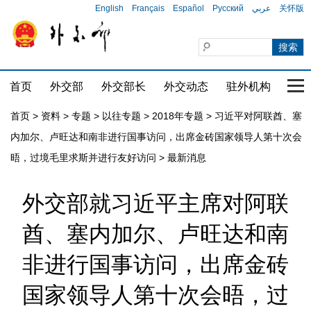
English
Français
Español
Русский
عربي
关怀版
首页
外交部
外交部长
外交动态
驻外机构
国家
首页
>
资料
>
专题
>
以往专题
>
2018年专题
>
习近平对阿联酋、塞
内加尔、卢旺达和南非进行国事访问，出席金砖国家领导人第十次会
晤，过境毛里求斯并进行友好访问
>
最新消息
外交部就习近平主席对阿联
酋、塞内加尔、卢旺达和南
非进行国事访问，出席金砖
国家领导人第十次会晤，过