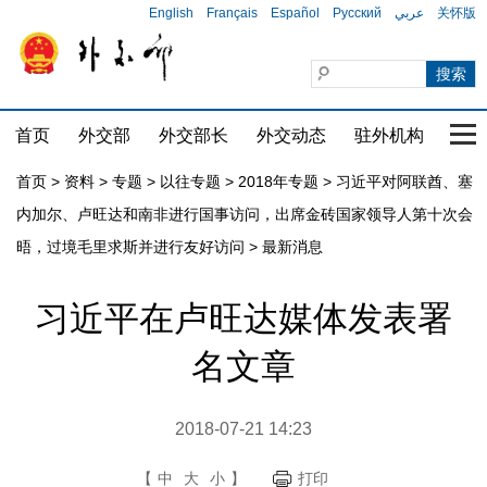
English
Français
Español
Русский
عربي
关怀版
首页
外交部
外交部长
外交动态
驻外机构
国家
首页
>
资料
>
专题
>
以往专题
>
2018年专题
>
习近平对阿联酋、塞
内加尔、卢旺达和南非进行国事访问，出席金砖国家领导人第十次会
晤，过境毛里求斯并进行友好访问
>
最新消息
习近平在卢旺达媒体发表署
名文章
2018-07-21 14:23
【
中
大
小
】
打印