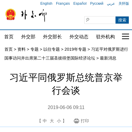
English
Français
Español
Русский
عربي
关怀版
首页
外交部
外交部长
外交动态
驻外机构
国家
首页
>
资料
>
专题
>
以往专题
>
2019年专题
>
习近平对俄罗斯进行
国事访问并出席第二十三届圣彼得堡国际经济论坛
>
最新消息
习近平同俄罗斯总统普京举
行会谈
2019-06-06 09:11
【
中
大
小
】
打印