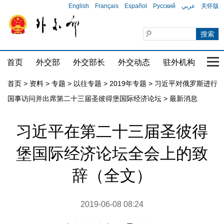
English
Français
Español
Русский
عربي
关怀版
首页
外交部
外交部长
外交动态
驻外机构
国家
首页
>
资料
>
专题
>
以往专题
>
2019年专题
>
习近平对俄罗斯进行
国事访问并出席第二十三届圣彼得堡国际经济论坛
>
最新消息
习近平在第二十三届圣彼得
堡国际经济论坛全会上的致
辞（全文）
2019-06-08 08:24