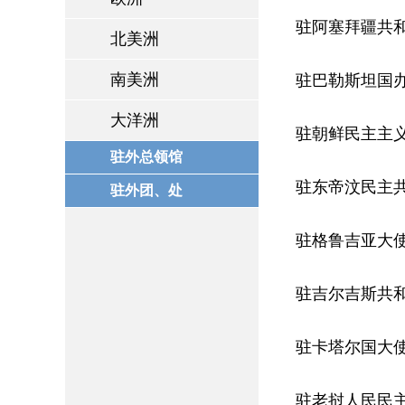
驻阿塞拜疆共
北美洲
南美洲
驻巴勒斯坦国
大洋洲
驻朝鲜民主主
驻外总领馆
驻东帝汶民主
驻外团、处
驻格鲁吉亚大
驻吉尔吉斯共
驻卡塔尔国大
驻老挝人民民