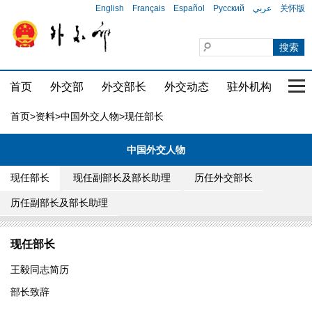
English
Français
Español
Русский
عربي
关怀版
首页
外交部
外交部长
外交动态
驻外机构
国家
首页
>
资料
>
中国外交人物
>现任部长
中国外交人物
现任部长
现任副部长及部长助理
历任外交部长
历任副部长及部长助理
现任部长
王毅同志简历
部长致辞