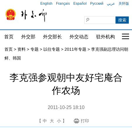
English
Français
Español
Русский
عربي
关怀版
首页
外交部
外交部长
外交动态
驻外机构
国家
首页
>
资料
>
专题
>
以往专题
>
2011年专题
>
李克强副总理访问朝
鲜、韩国
李克强参观朝中友好宅庵合
作农场
2011-10-25 18:10
【
中
大
小
】
打印