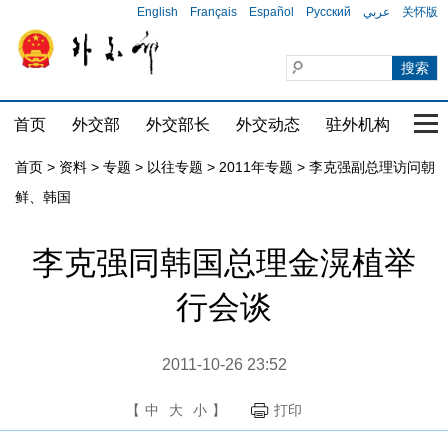
English
Français
Español
Русский
عربي
关怀版
首页
外交部
外交部长
外交动态
驻外机构
国家
首页
>
资料
>
专题
>
以往专题
>
2011年专题
>
李克强副总理访问朝
鲜、韩国
李克强同韩国总理金滉植举
行会谈
2011-10-26 23:52
【
中
大
小
】
打印