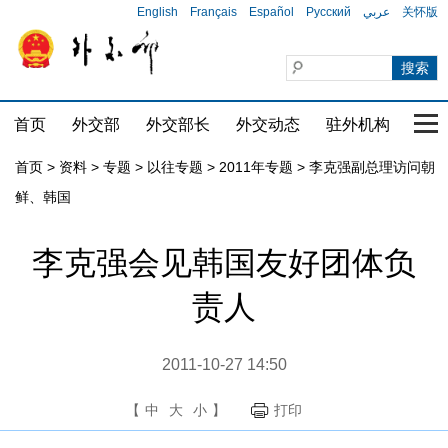
English
Français
Español
Русский
عربي
关怀版
首页
外交部
外交部长
外交动态
驻外机构
国家
首页
>
资料
>
专题
>
以往专题
>
2011年专题
>
李克强副总理访问朝
鲜、韩国
李克强会见韩国友好团体负
责人
2011-10-27 14:50
【
中
大
小
】
打印