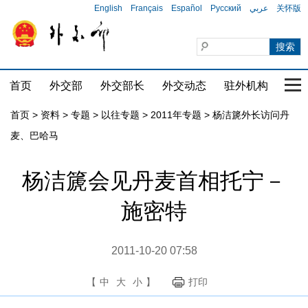
English
Français
Español
Русский
عربي
关怀版
首页
外交部
外交部长
外交动态
驻外机构
国家
首页
>
资料
>
专题
>
以往专题
>
2011年专题
>
杨洁篪外长访问丹
麦、巴哈马
杨洁篪会见丹麦首相托宁－
施密特
2011-10-20 07:58
【
中
大
小
】
打印