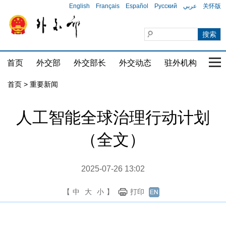
English
Français
Español
Русский
عربي
关怀版
首页
外交部
外交部长
外交动态
驻外机构
国家
首页
>
重要新闻
人工智能全球治理行动计划
（全文）
2025-07-26 13:02
【
中
大
小
】
打印